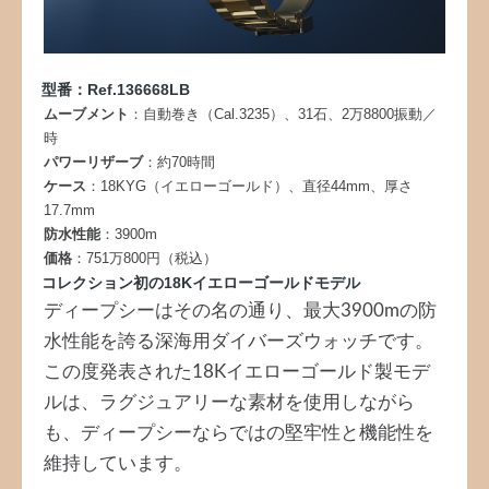
型番：Ref.136668LB
ムーブメント
：自動巻き（Cal.3235）、31石、2万8800振動／
時
パワーリザーブ
：約70時間
ケース
：18KYG（イエローゴールド）、直径44mm、厚さ
17.7mm
防水性能
：3900m
価格
：751万800円（税込）
コレクション初の18Kイエローゴールドモデル
ディープシーはその名の通り、最大3900mの防
水性能を誇る深海用ダイバーズウォッチです。
この度発表された18Kイエローゴールド製モデ
ルは、ラグジュアリーな素材を使用しながら
も、ディープシーならではの堅牢性と機能性を
維持しています。