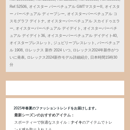
Ref.52506
,
オイスター パーペチュアル GMTマスターII
,
オイスタ
ー パーペチュアル ディープシー
,
オイスターパーペチュアル コ
スモグラフ デイトナ
,
オイスターパーペチュアル スカイドゥエラ
ー
,
オイスターパーペチュアル デイデイト
,
オイスターパーペチ
ュアル デイデイト36
,
オイスターパーペチュアル デイデイト40
,
オイスターブレスレット
,
ジュビリーブレスレット
,
パーペチュア
ル 1908
,
ロレックス 新作 2024 いつ
,
ロレックス2024年新作がつ
いに発表
,
ロレックス2024新作モデル詳細紹介
,
日本時間15時30
分
2025年春夏のファッショントレンドをお届けします。
最新シーズンのおすすめアイテム：
スポーティーで快適なスタイル：
ナイキ
のアイテムでトレ
ンド感を取り入れよう。