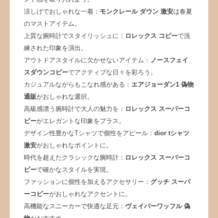
涼しげでおしゃれな一着：
モンクレール ダウン 激安
は春夏
のマストアイテム。
上質な腕時計でスタイリッシュに：
ロレックス コピー
で洗
練された印象を演出。
アウトドアスタイルに欠かせないアイテム：
ノースフェイ
スダウンコピー
でアクティブな日々を彩ろう。
カジュアルながらもこなれ感がある：
エアジョーダン1 偽物
通販
がおしゃれな選択。
高級感漂う腕時計で大人の魅力を：
ロレックス スーパーコ
ピー
がエレガントな印象をプラス。
デザイン性豊かなTシャツで個性をアピール：
dior tシャツ
激安
がおしゃれなポイントに。
時代を超えたクラシックな腕時計：
ロレックス スーパーコ
ピー
で確かなスタイルを実現。
ファッションに個性を加えるアクセサリー：
グッチ スーパ
ーコピー
がおしゃれなアクセントに。
高機能なスニーカーで快適な足元：
ヴェイパーワッフル 偽