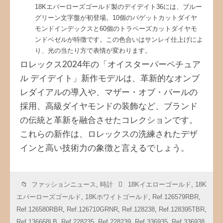
18Kエバーローズゴールド製のデイデイト36には、ブルー
グリーン文字盤が初登場。10個のバゲットカットダイヤ
モンドインデックスと60個のトラペーズカットダイヤモ
ンドベゼルが特徴です。この色合いはサンレイ仕上げによ
り、光の当たり方で表情が変わります。
ロレックス2024年の「オイスターパーペチュア
ル デイデイト」新作モデルは、革新的なオンブ
レダイアルの導入や、マザー・オブ・パールの
採用、高級ダイヤモンドの装飾など、ブランド
の伝統と革新を融合させたコレクションです。
これらの新作は、ロレックスの洗練されたデザ
インと高い技術力の象徴と言えるでしょう。
ファッションニュース
,
時計
18Kイエローゴールド
,
18K
エバーローズゴールド
,
18Kホワイトゴールド
,
Ref.126579RBR
,
Ref.126580RBR
,
Ref.126710GRNR
,
Ref.128238
,
Ref.128395TBR
,
Ref.136668LB
,
Ref.228235
,
Ref.228239
,
Ref.336935
,
Ref.336938
,