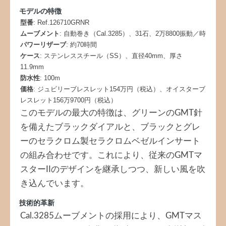
モデルの特徴
型番
: Ref.126710GRNR
ムーブメント
: 自動巻き（Cal.3285）、31石、2万8800振動／時
パワーリザーブ
: 約70時間
ケース
: ステンレススチール（SS）、直径40mm、厚さ
11.9mm
防水性
: 100m
価格
: ジュビリーブレスレット154万円（税込）、オイスターブ
レスレット156万9700円（税込）
このモデルの最大の特徴は、グリーンのGMT針
を備えたブラックダイアルと、ブラックとグレ
ーのセラクロム製セラクロムベゼルインサート
の組み合わせです。これにより、従来のGMTマ
スターIIのデザインを継承しつつ、新しい風を吹
き込んでいます。
技術的革新
Cal.3285ムーブメントの採用により、GMTマス