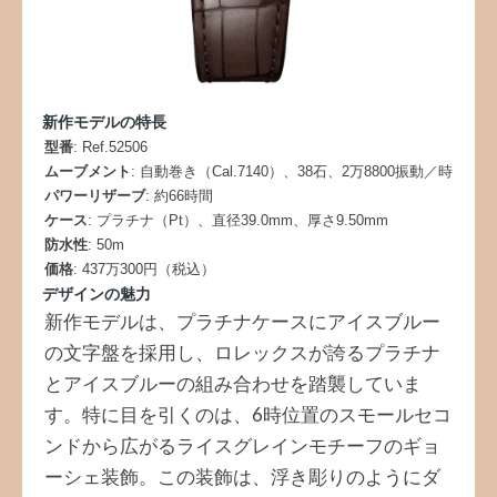
新作モデルの特長
型番
: Ref.52506
ムーブメント
: 自動巻き（Cal.7140）、38石、2万8800振動／時
パワーリザーブ
: 約66時間
ケース
: プラチナ（Pt）、直径39.0mm、厚さ9.50mm
防水性
: 50m
価格
: 437万300円（税込）
デザインの魅力
新作モデルは、プラチナケースにアイスブルー
の文字盤を採用し、ロレックスが誇るプラチナ
とアイスブルーの組み合わせを踏襲していま
す。特に目を引くのは、6時位置のスモールセコ
ンドから広がるライスグレインモチーフのギョ
ーシェ装飾。この装飾は、浮き彫りのようにダ