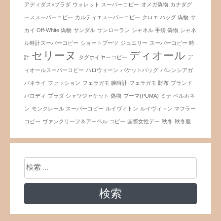
アディダス×プラダ
ウォレット スーパーコピー
オメガ偽物
カナダグ
ーススーパーコピー
カルティエスーパーコピー
クロエ バッグ 偽物
サ
カイ Off-White 偽物
サンダル
サンローラン
シャネル 手袋 偽物
シャネ
ル時計スーパーコピー
ショートブーツ
ジュエリー
スーパーコピー 時
セリーヌ
ディオール
計
タグホイヤーコピー
デ
ィオールスーパーコピー
ハロウィーン
バケットバッグ
バレンシアガ
パネライ
ファッション
フェラガモ 腕時計
フェラガモ 財布
ブランド
パロディ
プラダ シャツジャケット 偽物
プーマ(PUMA)
ミナ ペルホネ
ン
モンクレール スーパーコピー
ルイヴィトン
ルイヴィトン マフラー
コピー
ヴァンクリーフ＆アーペル コピー
国際女性デー
秋冬
秋冬服