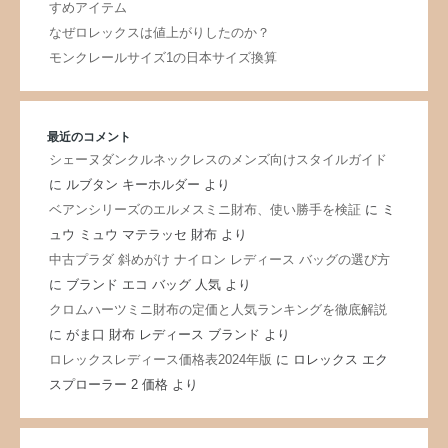
すめアイテム
なぜロレックスは値上がりしたのか？
モンクレールサイズ1の日本サイズ換算
最近のコメント
シェーヌダンクルネックレスのメンズ向けスタイルガイド
に
ルブタン キーホルダー
より
ベアンシリーズのエルメスミニ財布、使い勝手を検証
に
ミ
ュウ ミュウ マテラッセ 財布
より
中古プラダ 斜めがけ ナイロン レディース バッグの選び方
に
ブランド エコ バッグ 人気
より
クロムハーツミニ財布の定価と人気ランキングを徹底解説
に
がま口 財布 レディース ブランド
より
ロレックスレディース価格表2024年版
に
ロレックス エク
スプローラー 2 価格
より