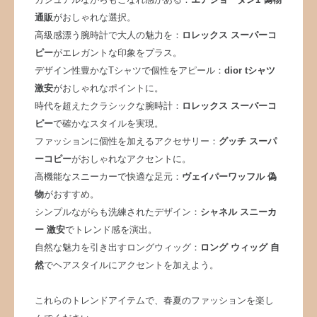
通販
がおしゃれな選択。
高級感漂う腕時計で大人の魅力を：
ロレックス スーパーコ
ピー
がエレガントな印象をプラス。
デザイン性豊かなTシャツで個性をアピール：
dior tシャツ
激安
がおしゃれなポイントに。
時代を超えたクラシックな腕時計：
ロレックス スーパーコ
ピー
で確かなスタイルを実現。
ファッションに個性を加えるアクセサリー：
グッチ スーパ
ーコピー
がおしゃれなアクセントに。
高機能なスニーカーで快適な足元：
ヴェイパーワッフル 偽
物
がおすすめ。
シンプルながらも洗練されたデザイン：
シャネル スニーカ
ー 激安
でトレンド感を演出。
自然な魅力を引き出すロングウィッグ：
ロング ウィッグ 自
然
でヘアスタイルにアクセントを加えよう。
これらのトレンドアイテムで、春夏のファッションを楽し