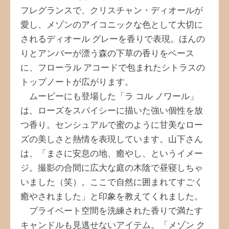
フレグランスで、クリスチャン・ディオールが
愛し、メゾンのアイコニックな色として大切に
されるディオール グレーを香りで表現。ほんの
りとアンバーが漂う森の下草の香りをベース
に、フローラル アコードで包まれたシトラスの
トップノートが広がります。
ムービーにも登場した「ラ コル ノワール」
は、ローズをスパイシーに描いた強い個性を放
つ香り。センシュアルで蜜のように甘美なロー
ズの美しさと熱情を表現しています。山下さん
は、「まさに安息の地、癒やし、というイメー
ジ。撮影の合間に広大な庭の木陰で昼寝しちゃ
いました（笑）。ここで自然に囲まれてすごく
癒やされました」と印象を教えてくれました。
プライベート空間を洗練された香りで満たす
キャンドルも見逃せないアイテム。「メゾン ク