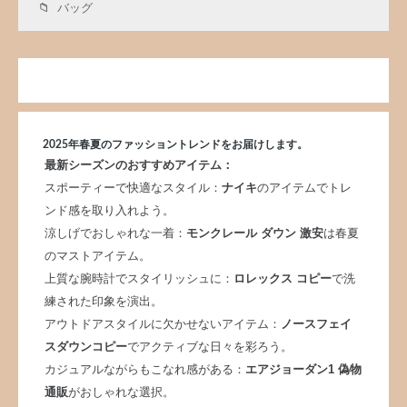
バッグ
2025年春夏のファッショントレンドをお届けします。
最新シーズンのおすすめアイテム：
スポーティーで快適なスタイル：
ナイキ
のアイテムでトレ
ンド感を取り入れよう。
涼しげでおしゃれな一着：
モンクレール ダウン 激安
は春夏
のマストアイテム。
上質な腕時計でスタイリッシュに：
ロレックス コピー
で洗
練された印象を演出。
アウトドアスタイルに欠かせないアイテム：
ノースフェイ
スダウンコピー
でアクティブな日々を彩ろう。
カジュアルながらもこなれ感がある：
エアジョーダン1 偽物
通販
がおしゃれな選択。