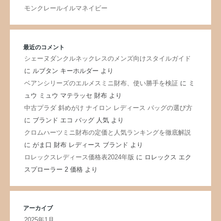
モンクレールイルマネイビー
最近のコメント
シェーヌダンクルネックレスのメンズ向けスタイルガイド
に
ルブタン キーホルダー
より
ベアンシリーズのエルメスミニ財布、使い勝手を検証
に
ミ
ュウ ミュウ マテラッセ 財布
より
中古プラダ 斜めがけ ナイロン レディース バッグの選び方
に
ブランド エコ バッグ 人気
より
クロムハーツミニ財布の定価と人気ランキングを徹底解説
に
がま口 財布 レディース ブランド
より
ロレックスレディース価格表2024年版
に
ロレックス エク
スプローラー 2 価格
より
アーカイブ
2025年1月