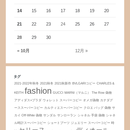
14
15
16
17
18
19
20
21
22
23
24
25
26
27
28
29
30
« 10月
12月 »
タグ
2021-2022年秋冬
2021秋冬
2021秋新作
BVLGARIコピー
CHARLES &
fashion
KEITH
GUCCI
MARNI（マルニ）
The Row 偽物
アディダス×プラダ
ウォレット スーパーコピー
オメガ偽物
カナダグ
ーススーパーコピー
カルティエスーパーコピー
クロエ バッグ 偽物
サ
カイ Off-White 偽物
サンダル
サンローラン
シャネル 手袋 偽物
シャネ
ル時計スーパーコピー
ショートブーツ
ジュエリー
スーパーコピー 時