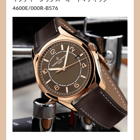
4600E/000R-B576