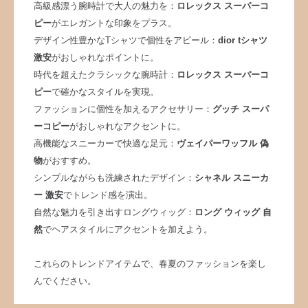
高級感漂う腕時計で大人の魅力を：
ロレックス スーパーコ
ピー
がエレガントな印象をプラス。
デザイン性豊かなTシャツで個性をアピール：
dior tシャツ
激安
がおしゃれなポイントに。
時代を超えたクラシックな腕時計：
ロレックス スーパーコ
ピー
で確かなスタイルを実現。
ファッションに個性を加えるアクセサリー：
グッチ スーパ
ーコピー
がおしゃれなアクセントに。
高機能なスニーカーで快適な足元：
ヴェイパーワッフル 偽
物
がおすすめ。
シンプルながらも洗練されたデザイン：
シャネル スニーカ
ー 激安
でトレンド感を演出。
自然な魅力を引き出すロングウィッグ：
ロング ウィッグ 自
然
でヘアスタイルにアクセントを加えよう。
これらのトレンドアイテムで、春夏のファッションを楽し
んでください。