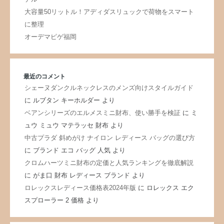
大容量50リットル！アディダスリュックで荷物をスマート
に整理
オーデマピゲ福岡
最近のコメント
シェーヌダンクルネックレスのメンズ向けスタイルガイド
に
ルブタン キーホルダー
より
ベアンシリーズのエルメスミニ財布、使い勝手を検証
に
ミ
ュウ ミュウ マテラッセ 財布
より
中古プラダ 斜めがけ ナイロン レディース バッグの選び方
に
ブランド エコ バッグ 人気
より
クロムハーツミニ財布の定価と人気ランキングを徹底解説
に
がま口 財布 レディース ブランド
より
ロレックスレディース価格表2024年版
に
ロレックス エク
スプローラー 2 価格
より