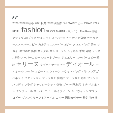
タグ
2021-2022年秋冬
2021秋冬
2021秋新作
BVLGARIコピー
CHARLES &
fashion
KEITH
GUCCI
MARNI（マルニ）
The Row 偽物
アディダス×プラダ
ウォレット スーパーコピー
オメガ偽物
カナダグ
ーススーパーコピー
カルティエスーパーコピー
クロエ バッグ 偽物
サ
カイ Off-White 偽物
サンダル
サンローラン
シャネル 手袋 偽物
シャネ
ル時計スーパーコピー
ショートブーツ
ジュエリー
スーパーコピー 時
セリーヌ
ディオール
計
タグホイヤーコピー
デ
ィオールスーパーコピー
ハロウィーン
バケットバッグ
バレンシアガ
パネライ
ファッション
フェラガモ 腕時計
フェラガモ 財布
ブランド
パロディ
プラダ シャツジャケット 偽物
プーマ(PUMA)
ミナ ペルホネ
ン
モンクレール スーパーコピー
ルイヴィトン
ルイヴィトン マフラー
コピー
ヴァンクリーフ＆アーペル コピー
国際女性デー
秋冬
秋冬服