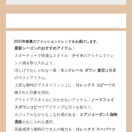
2025年春夏のファッショントレンドをお届けします。
最新シーズンのおすすめアイテム：
スポーティーで快適なスタイル：
ナイキ
のアイテムでトレ
ンド感を取り入れよう。
涼しげでおしゃれな一着：
モンクレール ダウン 激安
は春夏
のマストアイテム。
上質な腕時計でスタイリッシュに：
ロレックス コピー
で洗
練された印象を演出。
アウトドアスタイルに欠かせないアイテム：
ノースフェイ
スダウンコピー
でアクティブな日々を彩ろう。
カジュアルながらもこなれ感がある：
エアジョーダン1 偽物
通販
がおしゃれな選択。
高級感漂う腕時計で大人の魅力を：
ロレックス スーパーコ