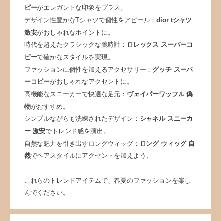
ピー
がエレガントな印象をプラス。
デザイン性豊かなTシャツで個性をアピール：
dior tシャツ
激安
がおしゃれなポイントに。
時代を超えたクラシックな腕時計：
ロレックス スーパーコ
ピー
で確かなスタイルを実現。
ファッションに個性を加えるアクセサリー：
グッチ スーパ
ーコピー
がおしゃれなアクセントに。
高機能なスニーカーで快適な足元：
ヴェイパーワッフル 偽
物
がおすすめ。
シンプルながらも洗練されたデザイン：
シャネル スニーカ
ー 激安
でトレンド感を演出。
自然な魅力を引き出すロングウィッグ：
ロング ウィッグ 自
然
でヘアスタイルにアクセントを加えよう。
これらのトレンドアイテムで、春夏のファッションを楽し
んでください。