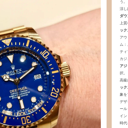
う。
涼し
ダウ
上質
ック
アウ
ム：
ティ
カジ
アジ
択。
高級
ック
象を
デザ
ール
イン
時代