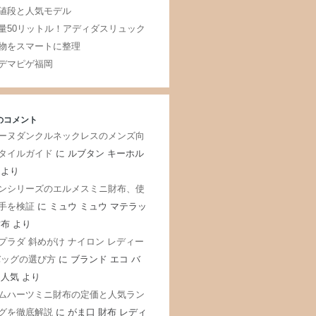
値段と人気モデル
量50リットル！アディダスリュック
物をスマートに整理
デマピゲ福岡
のコメント
ーヌダンクルネックレスのメンズ向
タイルガイド
に
ルブタン キーホル
より
ンシリーズのエルメスミニ財布、使
手を検証
に
ミュウ ミュウ マテラッ
財布
より
プラダ 斜めがけ ナイロン レディー
バッグの選び方
に
ブランド エコ バ
 人気
より
ムハーツミニ財布の定価と人気ラン
グを徹底解説
に
がま口 財布 レディ