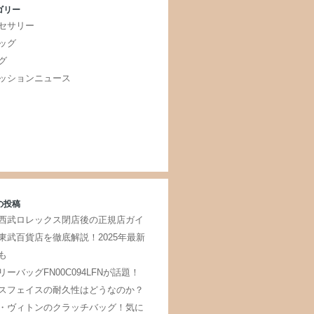
ゴリー
セサリー
ッグ
グ
ッションニュース
の投稿
西武ロレックス閉店後の正規店ガイ
東武百貨店を徹底解説！2025年最新
も
リーバッグFN00C094LFNが話題！
スフェイスの耐久性はどうなのか？
・ヴィトンのクラッチバッグ！気に