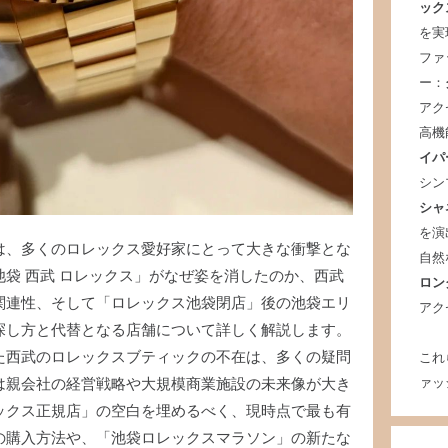
ック
を実
ファ
ー：
アク
高機
イパ
シン
シャ
を演
は、多くのロレックス愛好家にとって大きな衝撃とな
自然
袋 西武 ロレックス」がなぜ姿を消したのか、西武
ロン
関連性、そして「ロレックス池袋閉店」後の池袋エリ
アク
探し方と代替となる店舗について詳しく解説します。
た西武のロレックスブティックの不在は、多くの疑問
これ
ァッ
は親会社の経営戦略や大規模商業施設の未来像が大き
ックス正規店」の空白を埋めるべく、現時点で最も有
の購入方法や、「池袋ロレックスマラソン」の新たな