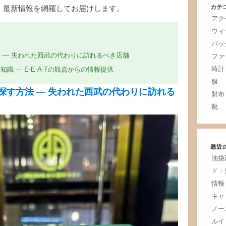
カテ
、最新情報を網羅してお届けします。
アク
ウィ
バッ
 — 失われた西武の代わりに訪れるべき店舗
ファ
時計
 — E-E-A-Tの観点からの情報提供
服
探す方法 — 失われた西武の代わりに訪れる
財布
靴
最近
池袋
ド：
情報
キャ
ノー
ルイ