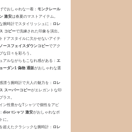
げでおしゃれな一着：
モンクレール
ン 激安
は春夏のマストアイテム。
な腕時計でスタイリッシュに：
ロレ
ス コピー
で洗練された印象を演出。
トドアスタイルに欠かせないアイテ
ノースフェイスダウンコピー
でアク
ブな日々を彩ろう。
ュアルながらもこなれ感がある：
エ
ョーダン1 偽物 通販
がおしゃれな選
感漂う腕時計で大人の魅力を：
ロレ
ス スーパーコピー
がエレガントな印
プラス。
イン性豊かなTシャツで個性をアピ
：
dior tシャツ 激安
がおしゃれなポ
トに。
を超えたクラシックな腕時計：
ロレ