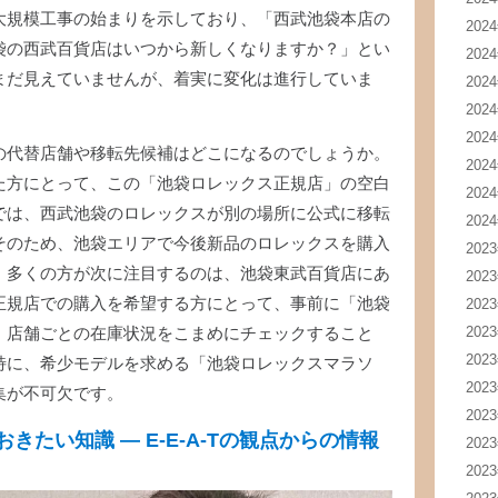
大規模工事の始まりを示しており、「西武池袋本店の
202
袋の西武百貨店はいつから新しくなりますか？」とい
202
まだ見えていませんが、着実に変化は進行していま
202
202
202
の代替店舗や移転先候補はどこになるのでしょうか。
202
た方にとって、この「池袋ロレックス正規店」の空白
202
では、西武池袋のロレックスが別の場所に公式に移転
202
そのため、池袋エリアで今後新品のロレックスを購入
202
。多くの方が次に注目するのは、池袋東武百貨店にあ
202
202
正規店での購入を希望する方にとって、事前に「池袋
202
、店舗ごとの在庫状況をこまめにチェックすること
202
特に、希少モデルを求める「池袋ロレックスマラソ
202
集が不可欠です。
202
たい知識 — E-E-A-Tの観点からの情報
202
202