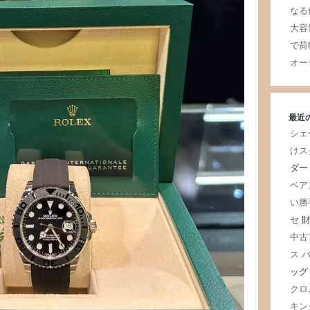
なる
大容
で荷
オー
最近
シェ
けス
ダー
ベア
い勝
セ 
中古
ス 
ッグ
クロ
キン