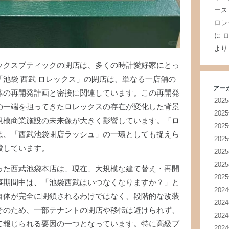
ース
ロレ
に
ロ
より
ックスブティックの閉店は、多くの時計愛好家にとっ
池袋 西武 ロレックス」の閉店は、単なる一店舗の
アー
体の再開発計画と密接に関連しています。この再開発
202
の一端を担ってきたロレックスの存在が変化した背景
202
規模商業施設の未来像が大きく影響しています。「ロ
202
は、「西武池袋閉店ラッシュ」の一環としても捉えら
202
唆しています。
202
202
った西武池袋本店は、現在、大規模な建て替え・再開
202
事期間中は、「池袋西武はいつなくなりますか？」と
202
自体が完全に閉鎖されるわけではなく、段階的な改装
202
そのため、一部テナントの閉店や移転は避けられず、
202
て報じられる要因の一つとなっています。特に高級ブ
202