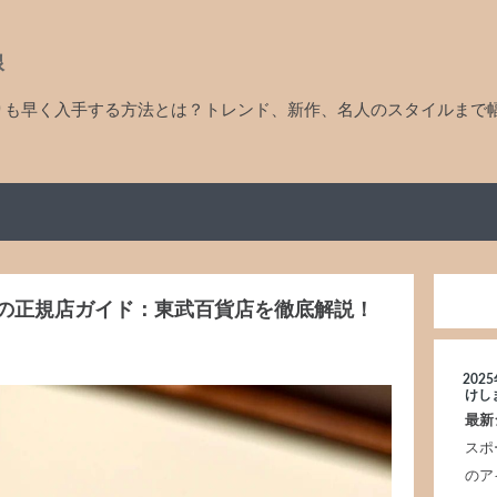
線
りも早く入手する方法とは？トレンド、新作、名人のスタイルまで
の正規店ガイド：東武百貨店を徹底解説！
20
けし
最新
スポ
のア