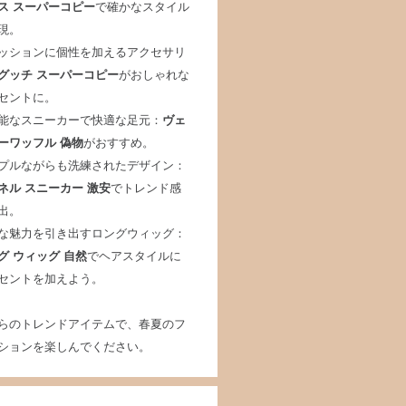
ス スーパーコピー
で確かなスタイル
現。
ッションに個性を加えるアクセサリ
グッチ スーパーコピー
がおしゃれな
セントに。
能なスニーカーで快適な足元：
ヴェ
ーワッフル 偽物
がおすすめ。
プルながらも洗練されたデザイン：
ネル スニーカー 激安
でトレンド感
出。
な魅力を引き出すロングウィッグ：
グ ウィッグ 自然
でヘアスタイルに
セントを加えよう。
らのトレンドアイテムで、春夏のフ
ションを楽しんでください。