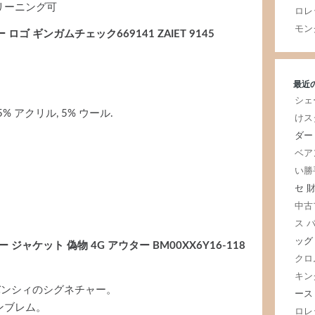
リーニング可
ロレ
モン
ゴ ギンガムチェック669141 ZAIET 9145
最近
シェ
% アクリル, 5% ウール.
けス
.
ダー
ベア
い勝
セ 
中古
ス 
ッグ
ジャケット 偽物 4G アウター BM00XX6Y16-118
クロ
キン
バンシィのシグネチャー。
ース
ンブレム。
ロレ