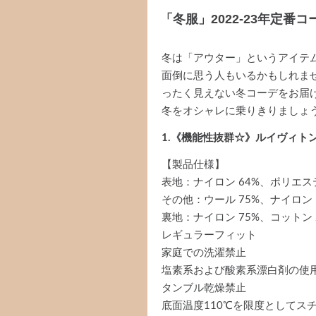
「冬服」2022-23年定番コ
冬は「アウター」というアイテ
面倒に思う人もいるかもしれま
ったく見えない冬コーデをお届
冬をオシャレに乗りきりましょ
1.《機能性抜群☆》ルイヴィトン 
【製品仕様】
表地：ナイロン 64%、ポリエステ
その他：ウール 75%、ナイロン 
裏地：ナイロン 75%、コットン 
レギュラーフィット
家庭での洗濯禁止
塩素系および酸素系漂白剤の使
タンブル乾燥禁止
底面温度110℃を限度としてス