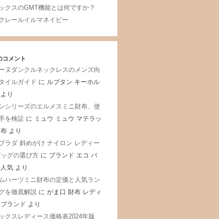
ックスのGMT機能とは何ですか？
クレールイルマネイビー
のコメント
ーヌダンクルネックレスのメンズ向
タイルガイド
に
ルブタン キーホル
より
ンシリーズのエルメスミニ財布、使
手を検証
に
ミュウ ミュウ マテラッ
財布
より
プラダ 斜めがけ ナイロン レディー
バッグの選び方
に
ブランド エコ バ
 人気
より
ムハーツミニ財布の定価と人気ラン
グを徹底解説
に
がま口 財布 レディ
 ブランド
より
ックスレディース価格表2024年版