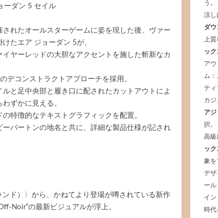
う。
ョーダン 5 セイル
涼し
ダウ
催されたオールスターゲームに姿を現した後、ヴァー
上質
けたエア ジョーダン 5が、
ック
ァイヤーレッドの大胆なアクセントを施した斬新なカ
アウ
ム：
らではのデコンストラクトアプローチを採用。
ティ
イルと足中央部と履き口に配されたカットアウトによ
カジ
らわずかに見える。
アジ
ドの特徴的なテキストグラフィックを配置。
択。
ビーバートンの地名と共に、詳細な製品仕様が記され
高級
ック
象を
デザ
ール
ダン ブランド）〉から、かねてより登場が噂されている新作
イン
EX “Off-Noir”の最新ビジュアルが浮上。
時代