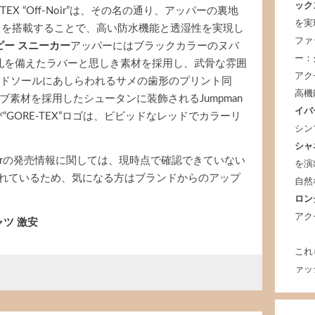
ック
RE-TEX “Off-Noir”は、その名の通り、アッパーの裏地
を実
クス）を搭載することで、高い防水機能と透湿性を実現し
ファ
ピー スニーカー
アッパーにはブラックカラーのヌバ
ー：
孔を備えたラバーと思しき素材を採用し、武骨な雰囲
アク
ッドソールにあしらわれるサメの歯形のプリント同
高機
ブ素材を採用したシュータンに装飾されるJumpman
イパ
“GORE-TEX”ロゴは、ビビッドなレッドでカラーリ
シン
シャ
X “Off-Noirの発売情報に関しては、現時点で確認できていない
を演
まれているため、気になる方はブランドからのアップ
自然
ロン
アク
ャツ 激安
これ
ァッ