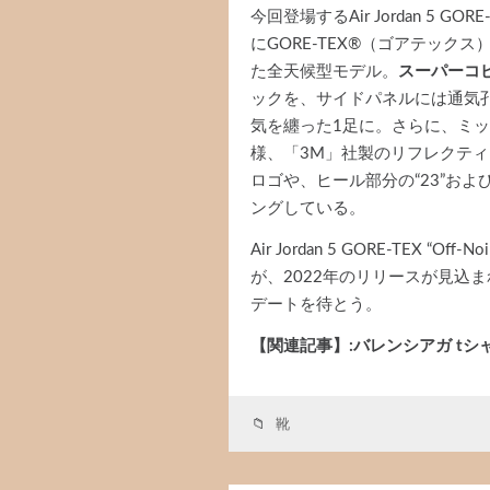
今回登場するAir Jordan 5 GO
にGORE-TEX®︎（ゴアテッ
た全天候型モデル。
スーパーコ
ックを、サイドパネルには通気
気を纏った1足に。さらに、ミ
様、「3M」社製のリフレクティ
ロゴや、ヒール部分の“23”および
ングしている。
Air Jordan 5 GORE-TE
が、2022年のリリースが見込
デートを待とう。
【関連記事】:バレンシアガ tシ
靴