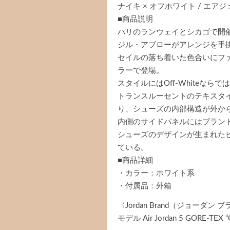
ナイキ × オフホワイト / エアジ
■商品説明
パリのランウェイとシカゴで開
ジル・アブローがアレンジを手掛
セイルの落ち着いた色合いにフ
ラーで登場。
スタイルにはOff-Whiteな
トランスルーセントのテキスタ
り、シューズの内部構造が外か
内側のサイドパネルにはブラン
シューズのデザインが生まれた
ている。
■商品詳細
・カラー：ホワイト系
・付属品：外箱
〈Jordan Brand（ジョー
モデル Air Jordan 5 GORE-T