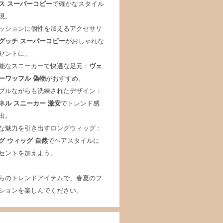
ス スーパーコピー
で確かなスタイル
現。
ッションに個性を加えるアクセサリ
グッチ スーパーコピー
がおしゃれな
セントに。
能なスニーカーで快適な足元：
ヴェ
ーワッフル 偽物
がおすすめ。
プルながらも洗練されたデザイン：
ネル スニーカー 激安
でトレンド感
出。
な魅力を引き出すロングウィッグ：
グ ウィッグ 自然
でヘアスタイルに
セントを加えよう。
らのトレンドアイテムで、春夏のフ
ションを楽しんでください。