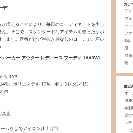
カテ
ーデ
アク
ウィ
ムが増えることにより、毎日のコーディネートを少し
バッ
せん。そこで、スタンダードなアイテムを使ったヤボ
ファ
けします。定番だけど手抜き感なしのコーデで、寒い
時計
う！
服
財布
パーカー アウター レディース フーディ 1AA8WJ
靴
ル 36%
14%、ポリエステル 10%、ポリウレタン 1%
最近
25%
オー
NOR
布製
用禁止
選び
レデ
チームなしでアイロン仕上げ可
ー 