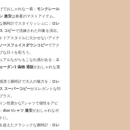
げでおしゃれな一着：
モンクレール
ン 激安
は春夏のマストアイテム。
な腕時計でスタイリッシュに：
ロレ
ス コピー
で洗練された印象を演出。
トドアスタイルに欠かせないアイテ
ノースフェイスダウンコピー
でアク
ブな日々を彩ろう。
ュアルながらもこなれ感がある：
エ
ョーダン1 偽物 通販
がおしゃれな選
感漂う腕時計で大人の魅力を：
ロレ
ス スーパーコピー
がエレガントな印
プラス。
イン性豊かなTシャツで個性をアピ
：
dior tシャツ 激安
がおしゃれなポ
トに。
を超えたクラシックな腕時計：
ロレ