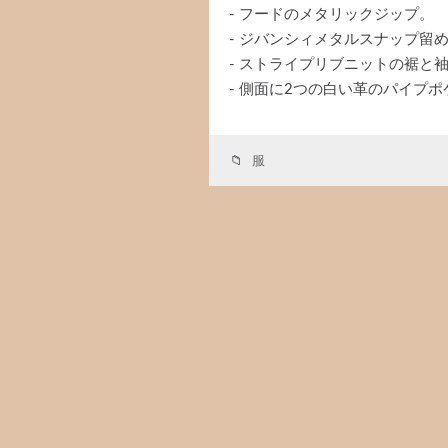
- フードのメタリックジップ。
- ジバンシィメタルスナップ留
- ストライプリブニットの裾と
- 側面に2つの白い革のパイプポ
服