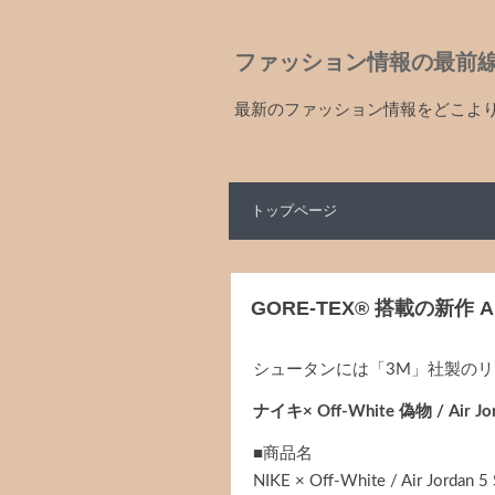
ファッション情報の最前
最新のファッション情報をどこよ
トップページ
GORE-TEX®︎ 搭載の新作 
シュータンには「3M」社製の
ナイキ× Off-White 偽物 / Air
■商品名
NIKE × Off-White / Air Jordan 5 