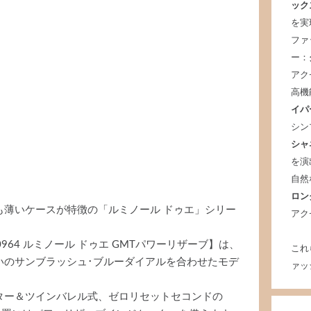
ック
を実
ファ
ー：
アク
高機
イパ
シン
シャ
を演
自然
ロン
も薄いケースが特徴の「ルミノール ドゥエ」シリー
アク
0964 ルミノール ドゥエ GMTパワーリザーブ】は、
これ
いのサンブラッシュ･ブルーダイアルを合わせたモデ
ァッ
ター＆ツインバレル式、ゼロリセットセコンドの