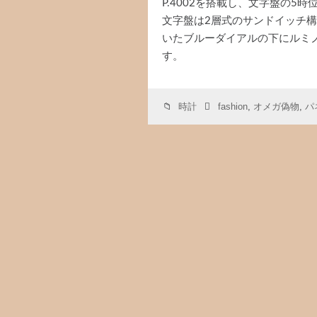
P.4002を搭載し、文字盤の
文字盤は2層式のサンドイッチ
いたブルーダイアルの下にルミ
す。
時計
fashion
,
オメガ偽物
,
パ