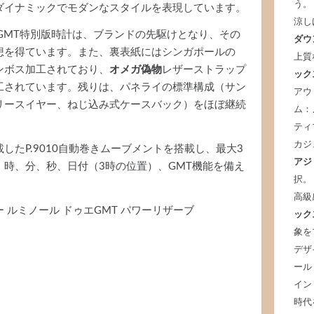
う。
ダイナミックでモダンなスタイルを表現しています。
涼し
Due GMT特別版時計は、ブランドの先駆けとなり、その
ダウ
想を得ています。また、裏表紙にはシンガポールの
上質
ンボス加工されており、
オメガ偽物
レザーストラップ
ック
工されています。残りは、パネライの標準構成（サン
アウ
リースイヤー、ねじ込み式ケースバック）をほぼ継続
ム：
ティ
カジ
したP.9010自動巻きムーブメントを搭載し、最大3
アジ
時、分、秒、日付（3時の位置）、GMT機能を備え
択。
高級
ピー ルミノール ドゥエGMT パワーリザーブ
ック
象を
デザ
ール
イン
時代