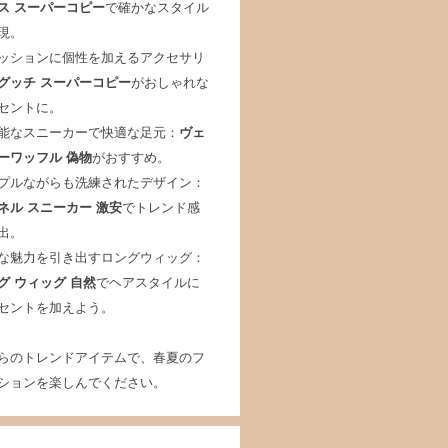
ス スーパーコピー
で確かなスタイル
現。
ッションに個性を加えるアクセサリ
グッチ スーパーコピー
がおしゃれな
セントに。
能なスニーカーで快適な足元：
ヴェ
ーワッフル 偽物
がおすすめ。
プルながらも洗練されたデザイン：
ネル スニーカー 激安
でトレンド感
出。
な魅力を引き出すロングウィッグ：
グ ウィッグ 自然
でヘアスタイルに
セントを加えよう。
らのトレンドアイテムで、春夏のフ
ションを楽しんでください。