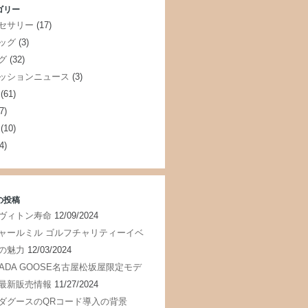
ゴリー
セサリー
(17)
ッグ
(3)
グ
(32)
ッションニュース
(3)
(61)
7)
(10)
4)
の投稿
ヴィトン寿命
12/09/2024
ャールミル ゴルフチャリティーイベ
の魅力
12/03/2024
NADA GOOSE名古屋松坂屋限定モデ
最新販売情報
11/27/2024
ダグースのQRコード導入の背景