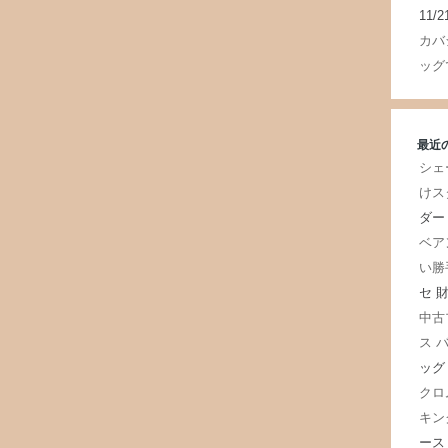
11/2
カバ
ッグ
最近
シェ
けス
ダー
ベア
い勝
セ 
中古
ス 
ッグ
クロ
キン
ース