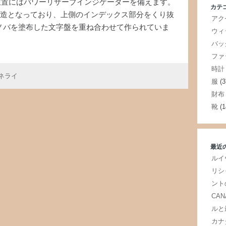
5時位置にはパワーリザーブインジケーターを備えます。
カテ
構造となっており、上側のインデックス部分をくり抜
アク
ノバを塗布した文字盤を重ね合わせて作られていま
ウィ
バッ
ファ
時計
ネライ
服
(3
財布
靴
(1
最近
ルイ
リシ
ント
CA
ルと
カナ