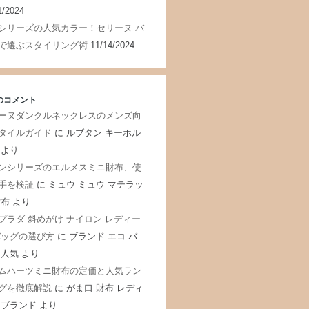
1/2024
シリーズの人気カラー！セリーヌ バ
で選ぶスタイリング術
11/14/2024
のコメント
ーヌダンクルネックレスのメンズ向
タイルガイド
に
ルブタン キーホル
より
ンシリーズのエルメスミニ財布、使
手を検証
に
ミュウ ミュウ マテラッ
財布
より
プラダ 斜めがけ ナイロン レディー
バッグの選び方
に
ブランド エコ バ
 人気
より
ムハーツミニ財布の定価と人気ラン
グを徹底解説
に
がま口 財布 レディ
 ブランド
より