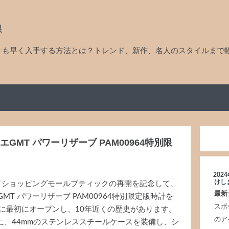
線
りも早く入手する方法とは？トレンド、新作、名人のスタイルまで
GMT パワーリザーブ PAM00964特別限
20
けし
ドショッピングモールブティックの再開を記念して、
最新
MT パワーリザーブ PAM00964特別限定版時計を
スポ
年に最初にオープンし、10年近くの歴史があります。
のア
スに、44mmのステンレススチールケースを装備し、シ