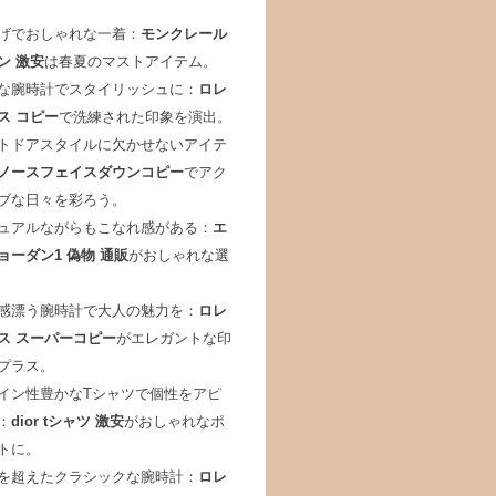
げでおしゃれな一着：
モンクレール
ン 激安
は春夏のマストアイテム。
な腕時計でスタイリッシュに：
ロレ
ス コピー
で洗練された印象を演出。
トドアスタイルに欠かせないアイテ
ノースフェイスダウンコピー
でアク
ブな日々を彩ろう。
ュアルながらもこなれ感がある：
エ
ョーダン1 偽物 通販
がおしゃれな選
感漂う腕時計で大人の魅力を：
ロレ
ス スーパーコピー
がエレガントな印
プラス。
イン性豊かなTシャツで個性をアピ
：
dior tシャツ 激安
がおしゃれなポ
トに。
を超えたクラシックな腕時計：
ロレ