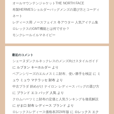
オールマウンテンジャケットTHE NORTH FACE
布製HERMESショルダーバッグメンズの選び方とコーディ
ネート
レディース用 ノースフェイス 冬アウター 人気アイテム集
ロレックスのGMT機能とは何ですか？
モンクレールイルマネイビー
最近のコメント
シェーヌダンクルネックレスのメンズ向けスタイルガイド
に
ルブタン キーホルダー
より
ベアンシリーズのエルメスミニ財布、使い勝手を検証
に
ミ
ュウ ミュウ マテラッセ 財布
より
中古プラダ 斜めがけ ナイロン レディース バッグの選び方
に
ブランド エコ バッグ 人気
より
クロムハーツミニ財布の定価と人気ランキングを徹底解説
に
がま口 財布 レディース ブランド
より
ロレックスレディース価格表2024年版
に
ロレックス エク