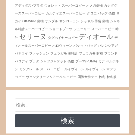
アディダス×プラダ
ウォレット スーパーコピー
オメガ偽物
カナダグ
ーススーパーコピー
カルティエスーパーコピー
クロエ バッグ 偽物
サ
カイ Off-White 偽物
サンダル
サンローラン
シャネル 手袋 偽物
シャネ
ル時計スーパーコピー
ショートブーツ
ジュエリー
スーパーコピー 時
セリーヌ
ディオール
計
タグホイヤーコピー
デ
ィオールスーパーコピー
ハロウィーン
バケットバッグ
バレンシアガ
パネライ
ファッション
フェラガモ 腕時計
フェラガモ 財布
ブランド
パロディ
プラダ シャツジャケット 偽物
プーマ(PUMA)
ミナ ペルホネ
ン
モンクレール スーパーコピー
ルイヴィトン
ルイヴィトン マフラー
コピー
ヴァンクリーフ＆アーペル コピー
国際女性デー
秋冬
秋冬服