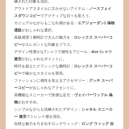
練された印象を演出。
アウトドアスタイルに欠かせないアイテム：
ノースフェイ
スダウンコピー
でアクティブな日々を彩ろう。
カジュアルながらもこなれ感がある：
エアジョーダン1 偽物
通販
がおしゃれな選択。
高級感漂う腕時計で大人の魅力を：
ロレックス スーパーコ
ピー
がエレガントな印象をプラス。
デザイン性豊かなTシャツで個性をアピール：
dior tシャツ
激安
がおしゃれなポイントに。
時代を超えたクラシックな腕時計：
ロレックス スーパーコ
ピー
で確かなスタイルを実現。
ファッションに個性を加えるアクセサリー：
グッチ スーパ
ーコピー
がおしゃれなアクセントに。
高機能なスニーカーで快適な足元：
ヴェイパーワッフル 偽
物
がおすすめ。
シンプルながらも洗練されたデザイン：
シャネル スニーカ
ー 激安
でトレンド感を演出。
自然な魅力を引き出すロングウィッグ：
ロング ウィッグ 自