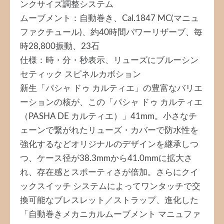
ンクサイズ調整システム
ムーブメント：自動巻き、Cal.1847 MC(マニュ
ファクチュール)、約40時間パワーリザーブ、毎
時28,800振動、23石
仕様：時・分・秒表示、リューズにブルーシン
セティック スピネルカボション
新生「パシャ ドゥ カルティエ」の豊富なバリエ
ーションの核が、この「パシャ ドゥ カルティエ
（PASHA DE カルティエ）」41mm。小さなチ
ェーンで繋がれたリューズ・カバーで防水性を
強化するなどオリジナルのデザインを継承しつ
つ、ケース径が38.3mmから41.0mmに拡大さ
れ、存在感とスポーティさが倍加。さらにクイ
ックスイッチ システムによってワンタッチで交
換可能なブレスレット／ストラップ、進化した
「自動巻きメカニカルムーブメント マニュファ