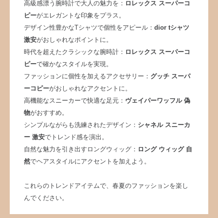
高級感漂う腕時計で大人の魅力を：
ロレックス スーパーコ
ピー
がエレガントな印象をプラス。
デザイン性豊かなTシャツで個性をアピール：
dior tシャツ
激安
がおしゃれなポイントに。
時代を超えたクラシックな腕時計：
ロレックス スーパーコ
ピー
で確かなスタイルを実現。
ファッションに個性を加えるアクセサリー：
グッチ スーパ
ーコピー
がおしゃれなアクセントに。
高機能なスニーカーで快適な足元：
ヴェイパーワッフル 偽
物
がおすすめ。
シンプルながらも洗練されたデザイン：
シャネル スニーカ
ー 激安
でトレンド感を演出。
自然な魅力を引き出すロングウィッグ：
ロング ウィッグ 自
然
でヘアスタイルにアクセントを加えよう。
これらのトレンドアイテムで、春夏のファッションを楽し
んでください。