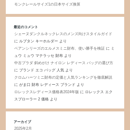
モンクレールサイズ1の日本サイズ換算
最近のコメント
シェーヌダンクルネックレスのメンズ向けスタイルガイド
に
ルブタン キーホルダー
より
ベアンシリーズのエルメスミニ財布、使い勝手を検証
に
ミ
ュウ ミュウ マテラッセ 財布
より
中古プラダ 斜めがけ ナイロン レディース バッグの選び方
に
ブランド エコ バッグ 人気
より
クロムハーツミニ財布の定価と人気ランキングを徹底解説
に
がま口 財布 レディース ブランド
より
ロレックスレディース価格表2024年版
に
ロレックス エク
スプローラー 2 価格
より
アーカイブ
2025年2月