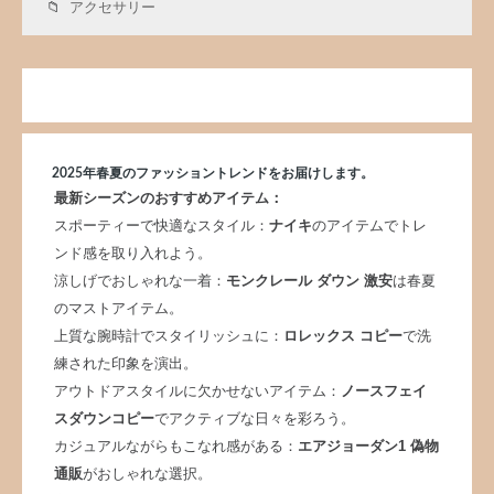
アクセサリー
2025年春夏のファッショントレンドをお届けします。
最新シーズンのおすすめアイテム：
スポーティーで快適なスタイル：
ナイキ
のアイテムでトレ
ンド感を取り入れよう。
涼しげでおしゃれな一着：
モンクレール ダウン 激安
は春夏
のマストアイテム。
上質な腕時計でスタイリッシュに：
ロレックス コピー
で洗
練された印象を演出。
アウトドアスタイルに欠かせないアイテム：
ノースフェイ
スダウンコピー
でアクティブな日々を彩ろう。
カジュアルながらもこなれ感がある：
エアジョーダン1 偽物
通販
がおしゃれな選択。