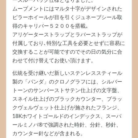
ースルーバック仕様となりました。
ムーブメントにはマルタ十字がデザインされた
ピラーホイールが目を引くジュネーブシール取
得のキャリバー５２００を搭載｡
アリゲーターストラップとラバーストラップが
付属しており､特別な工具を必要とせずに容易に
交換することが可能ですのでその日の気分に合
わせて付け替えてお使い頂けます。
伝統を受け継いだ新しいステンレススティール
製の「パンダ」のクロノグラフには、シルバー
トーンのサンバーストサテン仕上げの文字盤、
スネイル仕上げのブラックカウンター、ブラッ
クヴェルヴェット仕上げが施されたフランジ、
18Kホワイトゴールドのインデックス、スーパ
ールミノバ®で強調された時針、分針、秒針、
カウンター針などが含まれる。