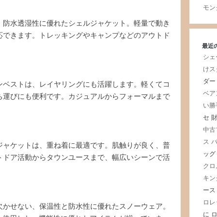
モン
、防水透湿性に優れたシェルジャケット。軽量で動き
応できます。トレッキングやキャンプなどのアウトド
最近
シェ
けス
ダー
ンベストは、レイヤリングにも活躍します。軽くてコ
ベア
ち運びにも便利です。カジュアルからフォーマルまで
い勝
セ 
中古
ス 
ジャケットは、重ね着に最適です。肌触りが良く、普
ッグ
トドア活動からタウンユースまで、幅広いシーンで活
クロ
キン
ース
ロレ
欠かせない、保温性と防水性に優れたスノーウェア。
に
ロ