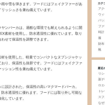
カテ
小雨や雪を弾きます。フードにはフェイクファーがあ
アク
イリッシュさを兼ね備えています。
ウィ
バッ
ファ
ラヤンパーカは、過酷な環境でも耐えられるように開
時計
-TEX素材を使用し、防水透湿性に優れています。取り
服
合わせて保温性を調整できます。
財布
靴
EX素材を使用した、軽量でコンパクトなヌプシジャケッ
ており、保温性も抜群です。フードにはフェイクファ
最近
ァッション性を兼ね備えています。
リシ
新デ
ロエ
うに設計された、保温性の高いマクマードパーカ。
トレ
おり、防水透湿性に優れます。フードには取り外し可能な
スフ
強化しています。
なぜ