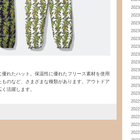
202
202
202
202
202
202
202
202
202
に優れたハット。保温性に優れたフリース素材を使用
202
たものなど、さまざまな種類があります。アウトドア
202
広く活躍します。
202
202
202
202
202
202