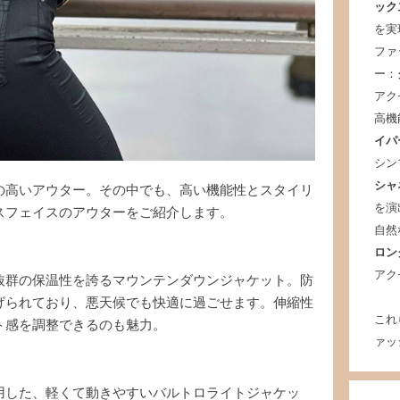
ック
を実
ファ
ー：
アク
高機
イパ
シン
シャ
の高いアウター。その中でも、高い機能性とスタイリ
を演
スフェイスのアウターをご紹介します。
自然
ロン
アク
抜群の保温性を誇るマウンテンダウンジャケット。防
げられており、悪天候でも快適に過ごせます。伸縮性
これ
ト感を調整できるのも魅力。
ァッ
用した、軽くて動きやすいバルトロライトジャケッ