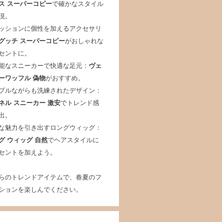
ス スーパーコピー
で確かなスタイル
現。
ッションに個性を加えるアクセサリ
グッチ スーパーコピー
がおしゃれな
セントに。
能なスニーカーで快適な足元：
ヴェ
ーワッフル 偽物
がおすすめ。
プルながらも洗練されたデザイン：
ネル スニーカー 激安
でトレンド感
出。
な魅力を引き出すロングウィッグ：
グ ウィッグ 自然
でヘアスタイルに
セントを加えよう。
らのトレンドアイテムで、春夏のフ
ションを楽しんでください。