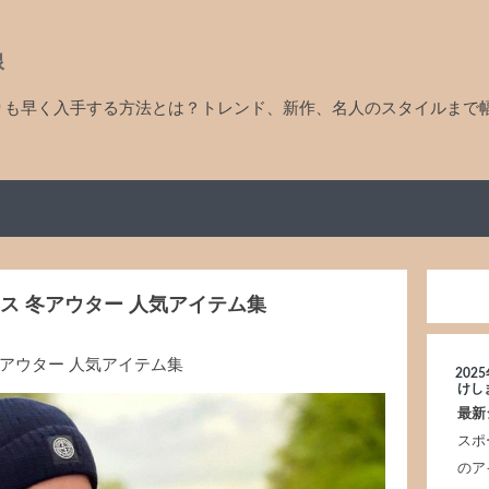
線
りも早く入手する方法とは？トレンド、新作、名人のスタイルまで
ス 冬アウター 人気アイテム集
冬アウター 人気アイテム集
20
けし
最新
スポ
のア