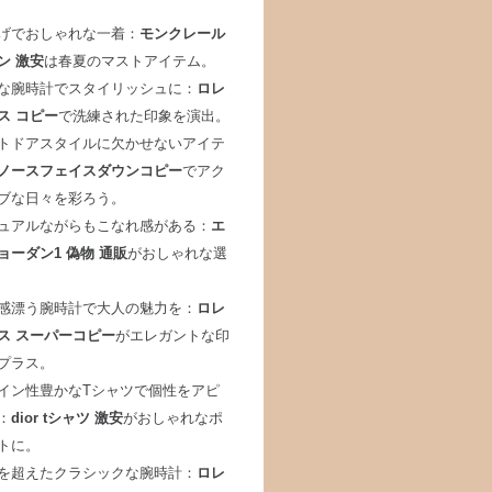
げでおしゃれな一着：
モンクレール
ン 激安
は春夏のマストアイテム。
な腕時計でスタイリッシュに：
ロレ
ス コピー
で洗練された印象を演出。
トドアスタイルに欠かせないアイテ
ノースフェイスダウンコピー
でアク
ブな日々を彩ろう。
ュアルながらもこなれ感がある：
エ
ョーダン1 偽物 通販
がおしゃれな選
感漂う腕時計で大人の魅力を：
ロレ
ス スーパーコピー
がエレガントな印
プラス。
イン性豊かなTシャツで個性をアピ
：
dior tシャツ 激安
がおしゃれなポ
トに。
を超えたクラシックな腕時計：
ロレ