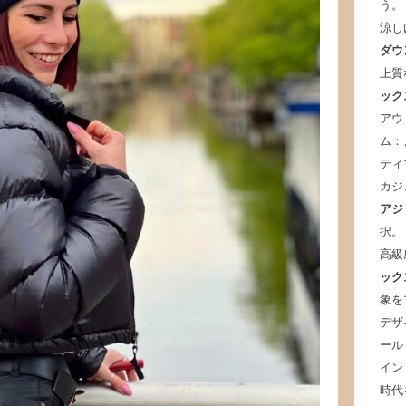
う。
涼し
ダウ
上質
ック
アウ
ム：
ティ
カジ
アジ
択。
高級
ック
象を
デザ
ール
イン
時代