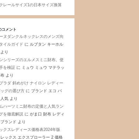
クレールサイズ1の日本サイズ換算
のコメント
ーヌダンクルネックレスのメンズ向
タイルガイド
に
ルブタン キーホル
より
ンシリーズのエルメスミニ財布、使
手を検証
に
ミュウ ミュウ マテラッ
財布
より
プラダ 斜めがけ ナイロン レディー
バッグの選び方
に
ブランド エコ バ
 人気
より
ムハーツミニ財布の定価と人気ラン
グを徹底解説
に
がま口 財布 レディ
 ブランド
より
ックスレディース価格表2024年版
レックス エクスプローラー 2 価格