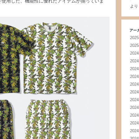
素材を使用した、機能性に優れたアイテムが揃っていま
より
アー
202
202
202
202
202
202
202
202
202
202
202
202
202
202