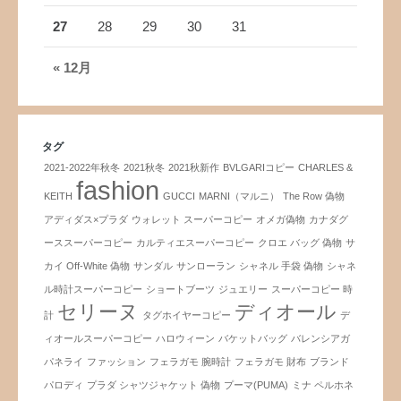
27
28
29
30
31
« 12月
タグ
2021-2022年秋冬
2021秋冬
2021秋新作
BVLGARIコピー
CHARLES &
fashion
KEITH
GUCCI
MARNI（マルニ）
The Row 偽物
アディダス×プラダ
ウォレット スーパーコピー
オメガ偽物
カナダグ
ーススーパーコピー
カルティエスーパーコピー
クロエ バッグ 偽物
サ
カイ Off-White 偽物
サンダル
サンローラン
シャネル 手袋 偽物
シャネ
ル時計スーパーコピー
ショートブーツ
ジュエリー
スーパーコピー 時
セリーヌ
ディオール
計
タグホイヤーコピー
デ
ィオールスーパーコピー
ハロウィーン
バケットバッグ
バレンシアガ
パネライ
ファッション
フェラガモ 腕時計
フェラガモ 財布
ブランド
パロディ
プラダ シャツジャケット 偽物
プーマ(PUMA)
ミナ ペルホネ