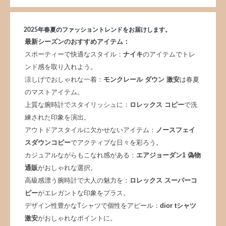
2025年春夏のファッショントレンドをお届けします。
最新シーズンのおすすめアイテム：
スポーティーで快適なスタイル：
ナイキ
のアイテムでトレ
ンド感を取り入れよう。
涼しげでおしゃれな一着：
モンクレール ダウン 激安
は春夏
のマストアイテム。
上質な腕時計でスタイリッシュに：
ロレックス コピー
で洗
練された印象を演出。
アウトドアスタイルに欠かせないアイテム：
ノースフェイ
スダウンコピー
でアクティブな日々を彩ろう。
カジュアルながらもこなれ感がある：
エアジョーダン1 偽物
通販
がおしゃれな選択。
高級感漂う腕時計で大人の魅力を：
ロレックス スーパーコ
ピー
がエレガントな印象をプラス。
デザイン性豊かなTシャツで個性をアピール：
dior tシャツ
激安
がおしゃれなポイントに。