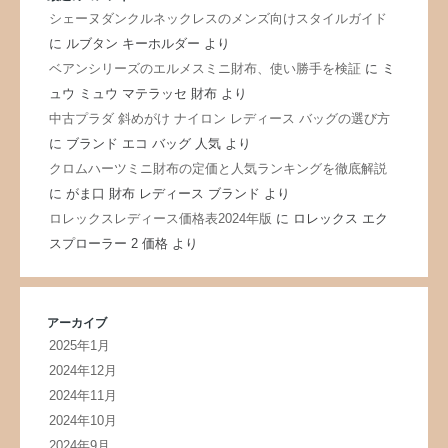
シェーヌダンクルネックレスのメンズ向けスタイルガイド
に
ルブタン キーホルダー
より
ベアンシリーズのエルメスミニ財布、使い勝手を検証
に
ミ
ュウ ミュウ マテラッセ 財布
より
中古プラダ 斜めがけ ナイロン レディース バッグの選び方
に
ブランド エコ バッグ 人気
より
クロムハーツミニ財布の定価と人気ランキングを徹底解説
に
がま口 財布 レディース ブランド
より
ロレックスレディース価格表2024年版
に
ロレックス エク
スプローラー 2 価格
より
アーカイブ
2025年1月
2024年12月
2024年11月
2024年10月
2024年9月