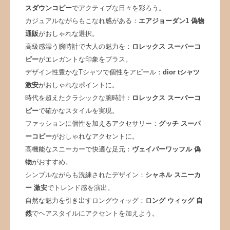
スダウンコピー
でアクティブな日々を彩ろう。
カジュアルながらもこなれ感がある：
エアジョーダン1 偽物
通販
がおしゃれな選択。
高級感漂う腕時計で大人の魅力を：
ロレックス スーパーコ
ピー
がエレガントな印象をプラス。
デザイン性豊かなTシャツで個性をアピール：
dior tシャツ
激安
がおしゃれなポイントに。
時代を超えたクラシックな腕時計：
ロレックス スーパーコ
ピー
で確かなスタイルを実現。
ファッションに個性を加えるアクセサリー：
グッチ スーパ
ーコピー
がおしゃれなアクセントに。
高機能なスニーカーで快適な足元：
ヴェイパーワッフル 偽
物
がおすすめ。
シンプルながらも洗練されたデザイン：
シャネル スニーカ
ー 激安
でトレンド感を演出。
自然な魅力を引き出すロングウィッグ：
ロング ウィッグ 自
然
でヘアスタイルにアクセントを加えよう。