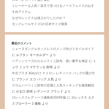
トレーナーも人気！楽天で見つけるノースフェイスのおす
すめアイテム
なぜロレックスは値上がりしたのか？
モンクレールサイズ1の日本サイズ換算
最近のコメント
シェーヌダンクルネックレスのメンズ向けスタイルガイド
に
ルブタン キーホルダー
より
ベアンシリーズのエルメスミニ財布、使い勝手を検証
に
ミ
ュウ ミュウ マテラッセ 財布
より
中古プラダ 斜めがけ ナイロン レディース バッグの選び方
に
ブランド エコ バッグ 人気
より
クロムハーツミニ財布の定価と人気ランキングを徹底解説
に
がま口 財布 レディース ブランド
より
ロレックスレディース価格表2024年版
に
ロレックス エク
スプローラー 2 価格
より