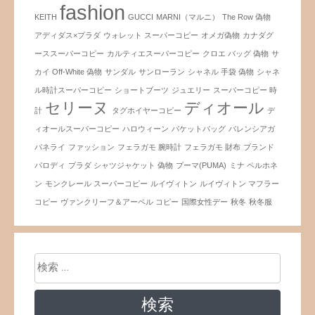
fashion
KEITH
GUCCI
MARNI（マルニ）
The Row 偽物
アディダス×プラダ
ウォレット スーパーコピー
オメガ偽物
カナダグ
ーススーパーコピー
カルティエスーパーコピー
クロエ バッグ 偽物
サ
カイ Off-White 偽物
サンダル
サンローラン
シャネル 手袋 偽物
シャネ
ル時計スーパーコピー
ショートブーツ
ジュエリー
スーパーコピー 時
セリーヌ
ディオール
計
タグホイヤーコピー
デ
ィオールスーパーコピー
ハロウィーン
バケットバッグ
バレンシアガ
パネライ
ファッション
フェラガモ 腕時計
フェラガモ 財布
ブランド
パロディ
プラダ シャツジャケット 偽物
プーマ(PUMA)
ミナ ペルホネ
ン
モンクレール スーパーコピー
ルイヴィトン
ルイヴィトン マフラー
コピー
ヴァンクリーフ＆アーペル コピー
国際女性デー
秋冬
秋冬服