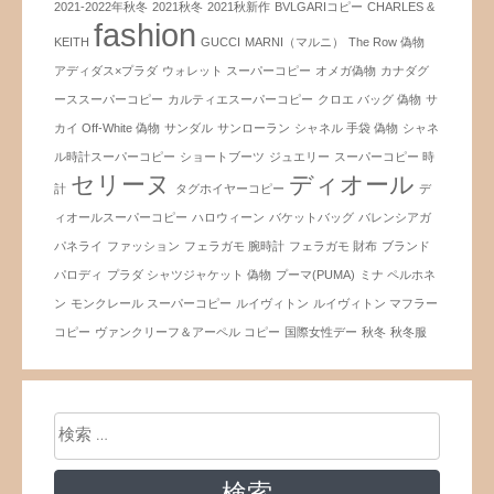
2021-2022年秋冬
2021秋冬
2021秋新作
BVLGARIコピー
CHARLES &
fashion
KEITH
GUCCI
MARNI（マルニ）
The Row 偽物
アディダス×プラダ
ウォレット スーパーコピー
オメガ偽物
カナダグ
ーススーパーコピー
カルティエスーパーコピー
クロエ バッグ 偽物
サ
カイ Off-White 偽物
サンダル
サンローラン
シャネル 手袋 偽物
シャネ
ル時計スーパーコピー
ショートブーツ
ジュエリー
スーパーコピー 時
セリーヌ
ディオール
計
タグホイヤーコピー
デ
ィオールスーパーコピー
ハロウィーン
バケットバッグ
バレンシアガ
パネライ
ファッション
フェラガモ 腕時計
フェラガモ 財布
ブランド
パロディ
プラダ シャツジャケット 偽物
プーマ(PUMA)
ミナ ペルホネ
ン
モンクレール スーパーコピー
ルイヴィトン
ルイヴィトン マフラー
コピー
ヴァンクリーフ＆アーペル コピー
国際女性デー
秋冬
秋冬服