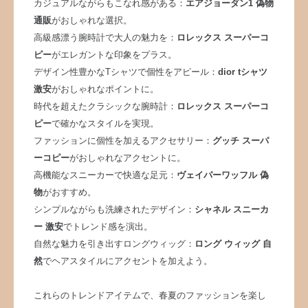
カジュアルながらもこなれ感がある：
エアジョーダン1 偽物
通販
がおしゃれな選択。
高級感漂う腕時計で大人の魅力を：
ロレックス スーパーコ
ピー
がエレガントな印象をプラス。
デザイン性豊かなTシャツで個性をアピール：
dior tシャツ
激安
がおしゃれなポイントに。
時代を超えたクラシックな腕時計：
ロレックス スーパーコ
ピー
で確かなスタイルを実現。
ファッションに個性を加えるアクセサリー：
グッチ スーパ
ーコピー
がおしゃれなアクセントに。
高機能なスニーカーで快適な足元：
ヴェイパーワッフル 偽
物
がおすすめ。
シンプルながらも洗練されたデザイン：
シャネル スニーカ
ー 激安
でトレンド感を演出。
自然な魅力を引き出すロングウィッグ：
ロング ウィッグ 自
然
でヘアスタイルにアクセントを加えよう。
これらのトレンドアイテムで、春夏のファッションを楽し