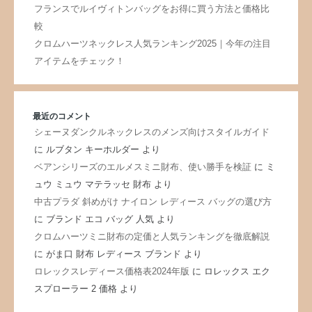
フランスでルイヴィトンバッグをお得に買う方法と価格比
較
クロムハーツネックレス人気ランキング2025｜今年の注目
アイテムをチェック！
最近のコメント
シェーヌダンクルネックレスのメンズ向けスタイルガイド
に
ルブタン キーホルダー
より
ベアンシリーズのエルメスミニ財布、使い勝手を検証
に
ミ
ュウ ミュウ マテラッセ 財布
より
中古プラダ 斜めがけ ナイロン レディース バッグの選び方
に
ブランド エコ バッグ 人気
より
クロムハーツミニ財布の定価と人気ランキングを徹底解説
に
がま口 財布 レディース ブランド
より
ロレックスレディース価格表2024年版
に
ロレックス エク
スプローラー 2 価格
より