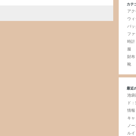
カテ
アク
ウィ
バッ
ファ
時計
服
財布
靴
最近
池袋
ド：
情報
キャ
ノー
ルイ