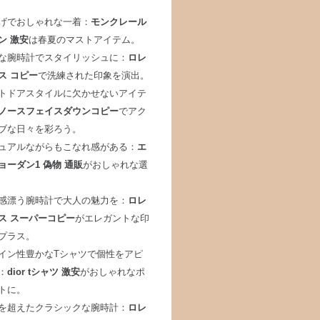
げでおしゃれな一着：
モンクレール
ン 激安
は春夏のマストアイテム。
な腕時計でスタイリッシュに：
ロレ
ス コピー
で洗練された印象を演出。
トドアスタイルに欠かせないアイテ
ノースフェイスダウンコピー
でアク
ブな日々を彩ろう。
ュアルながらもこなれ感がある：
エ
ョーダン1 偽物 通販
がおしゃれな選
感漂う腕時計で大人の魅力を：
ロレ
ス スーパーコピー
がエレガントな印
プラス。
イン性豊かなTシャツで個性をアピ
：
dior tシャツ 激安
がおしゃれなポ
トに。
を超えたクラシックな腕時計：
ロレ