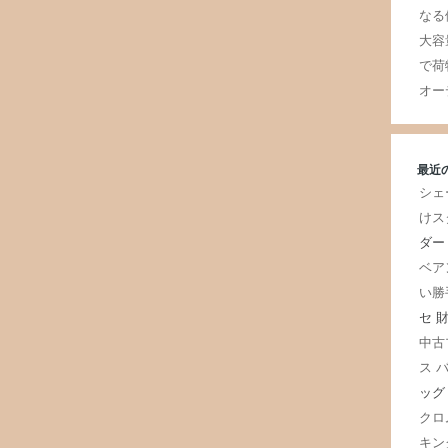
なる
大容
で荷
オー
最近
シェ
けス
ダー
ベア
い勝
セ 
中古
ス 
ッグ
クロ
キン