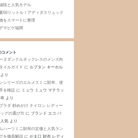
値段と人気モデル
量50リットル！アディダスリュック
物をスマートに整理
デマピゲ福岡
のコメント
ーヌダンクルネックレスのメンズ向
タイルガイド
に
ルブタン キーホル
より
ンシリーズのエルメスミニ財布、使
手を検証
に
ミュウ ミュウ マテラッ
財布
より
プラダ 斜めがけ ナイロン レディー
バッグの選び方
に
ブランド エコ バ
 人気
より
ムハーツミニ財布の定価と人気ラン
グを徹底解説
に
がま口 財布 レディ