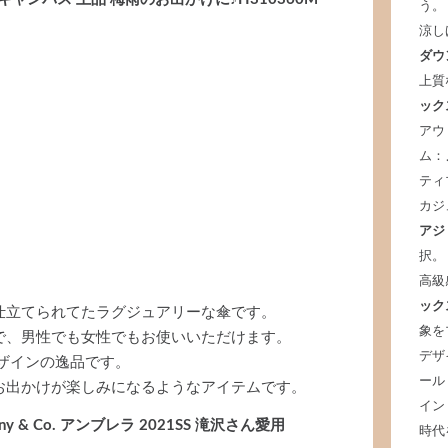
う。
涼し
ダウ
上質
ック
アウ
ム：
ティ
カジ
アジ
択。
高級
ック
仕立てられてたラグジュアリーな傘です。
象を
で、男性でも女性でもお使いいただけます。
デザ
ザインの逸品です。
ール
お出かけが楽しみになるようなアイテムです。
イン
ny & Co. アンブレラ 2021SS 滝沢さん愛用
時代