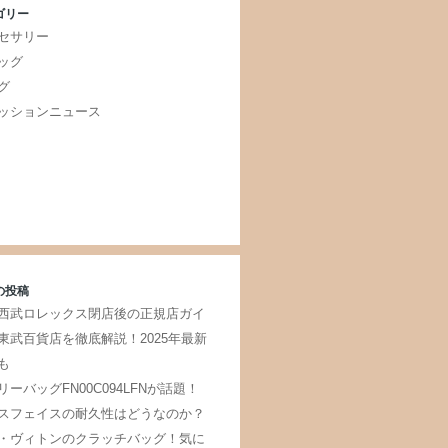
ゴリー
セサリー
ッグ
グ
ッションニュース
の投稿
西武ロレックス閉店後の正規店ガイ
東武百貨店を徹底解説！2025年最新
も
リーバッグFN00C094LFNが話題！
スフェイスの耐久性はどうなのか？
・ヴィトンのクラッチバッグ！気に