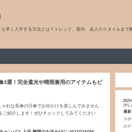
線
りも早く入手する方法とは？トレンド、新作、名人のスタイルまで
傘3選！完全遮光や晴雨兼用のアイテムもピ
20
けし
しゃれな長傘の日傘でお出かけを楽しんでみません
最新
傘をご紹介します！ぜひチェックしてみてください
スポ
のア
キャンバス 上品 梅雨のお出かけに♪H310360M