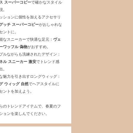
ス スーパーコピー
で確かなスタイル
現。
ッションに個性を加えるアクセサリ
グッチ スーパーコピー
がおしゃれな
セントに。
能なスニーカーで快適な足元：
ヴェ
ーワッフル 偽物
がおすすめ。
プルながらも洗練されたデザイン：
ネル スニーカー 激安
でトレンド感
出。
な魅力を引き出すロングウィッグ：
グ ウィッグ 自然
でヘアスタイルに
セントを加えよう。
らのトレンドアイテムで、春夏のフ
ションを楽しんでください。