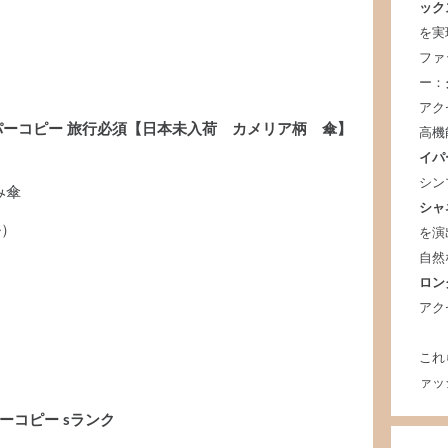
ック
を実
ファ
ー：
アク
スーパーコピー 旅行必須【日本未入荷 カメリア柄 傘】
高機
イパ
シン
み傘
シャ
ル）
を演
自然
ロン
アク
これ
ァッ
ーコピー sランク