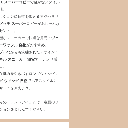
ス スーパーコピー
で確かなスタイル
現。
ッションに個性を加えるアクセサリ
グッチ スーパーコピー
がおしゃれな
セントに。
能なスニーカーで快適な足元：
ヴェ
ーワッフル 偽物
がおすすめ。
プルながらも洗練されたデザイン：
ネル スニーカー 激安
でトレンド感
出。
な魅力を引き出すロングウィッグ：
グ ウィッグ 自然
でヘアスタイルに
セントを加えよう。
らのトレンドアイテムで、春夏のフ
ションを楽しんでください。