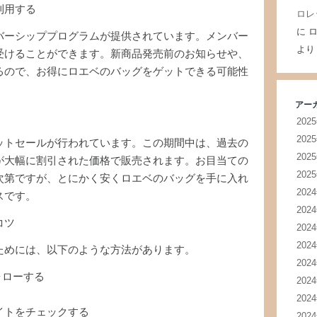
利用する
ロレ
に
ロ
バーシッププログラムが提供されています。メンバー
より
受けることができます。新商品発売前のお知らせや、
るので、お得にロエベのバッグをゲットできる可能性
アー
202
202
ットセールが行われています。この期間中は、過去の
202
が大幅に割引された価格で販売されます。お目当ての
202
次第ですが、とにかく安くロエベのバッグを手に入れ
202
スです。
202
コツ
202
202
ためには、以下のような方法があります。
202
ォローする
202
202
イトをチェックする
202