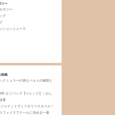
ゴリー
セサリー
ッグ
グ
ッションニュース
の投稿
ンクミュラーの替えベルトの種類と
EWE かごバッグ【トレンド】｜おし
提案
-1ジャケットでミリタリースタイル！
スフェイスでクールに決める一着