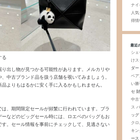
ナイ
人気
得情
最近
シェ
する
けス
ダー
掘り出し物が見つかる可能性があります。メルカリや
ベア
や、中古ブランド品を扱う店舗を覗いてみましょう。
い勝
新品よりもはるかに安く手に入るかもしれません。
セ 
中古
ス 
では、期間限定セールが頻繁に行われています。ブラ
ッグ
デーなどのビッグセール時には、ロエベのバッグもお
クロ
です。セール情報を事前にチェックして、見逃さない
キン
ース