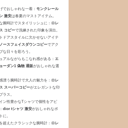
げでおしゃれな一着：
モンクレール
ン 激安
は春夏のマストアイテム。
な腕時計でスタイリッシュに：
ロレ
ス コピー
で洗練された印象を演出。
トドアスタイルに欠かせないアイテ
ノースフェイスダウンコピー
でアク
ブな日々を彩ろう。
ュアルながらもこなれ感がある：
エ
ョーダン1 偽物 通販
がおしゃれな選
感漂う腕時計で大人の魅力を：
ロレ
ス スーパーコピー
がエレガントな印
プラス。
イン性豊かなTシャツで個性をアピ
：
dior tシャツ 激安
がおしゃれなポ
トに。
を超えたクラシックな腕時計：
ロレ