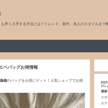
線
りも早く入手する方法とは？トレンド、新作、名人のスタイルまで
エベバッグお得情報
 偽物
のバッグをお得にゲット！人気ショップでお得
20
けし
最新
スポ
のア