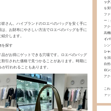
ック
を実
ファ
ー：
の皆さん。ハイブランドのロエベのバッグを安く手に
アク
回は、お財布にやさしい方法でロエベのバッグを手に
高機
ご紹介します。
イパ
シン
物を探す
シャ
ド品がお得にゲットできる穴場です。ロエベのバッグ
を演
に割引された価格で見つかることがあります。時期に
自然
ルが行われることもあります。
ロン
アク
これ
ァッ