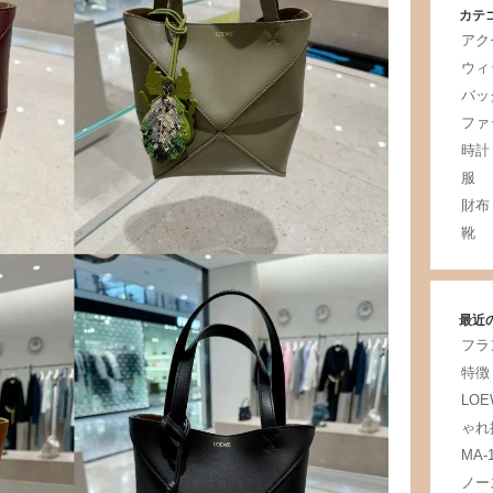
カテ
アク
ウィ
バッ
ファ
時計
服
財布
靴
最近
フラ
特徴
LO
ゃれ
MA
ノー