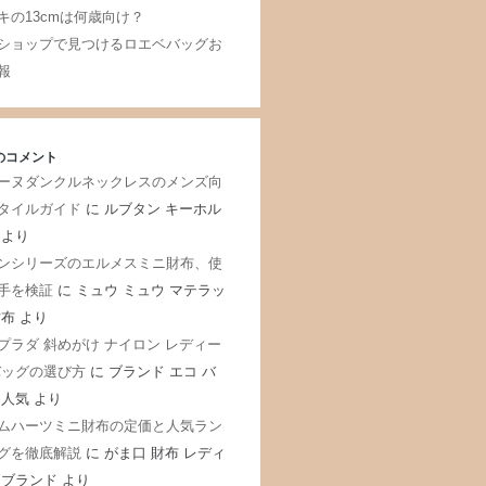
キの13cmは何歳向け？
ショップで見つけるロエベバッグお
報
のコメント
ーヌダンクルネックレスのメンズ向
タイルガイド
に
ルブタン キーホル
より
ンシリーズのエルメスミニ財布、使
手を検証
に
ミュウ ミュウ マテラッ
財布
より
プラダ 斜めがけ ナイロン レディー
バッグの選び方
に
ブランド エコ バ
 人気
より
ムハーツミニ財布の定価と人気ラン
グを徹底解説
に
がま口 財布 レディ
 ブランド
より