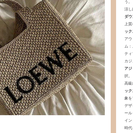
う。
涼し
ダウ
上質
ック
アウ
ム：
ティ
カジ
アジ
択。
高級
ック
象を
デザ
ール
イン
時代