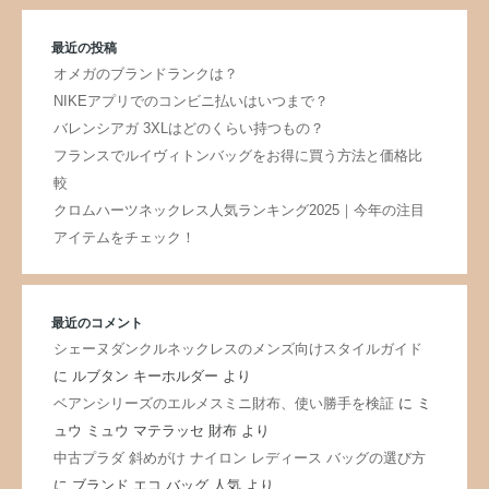
最近の投稿
オメガのブランドランクは？
NIKEアプリでのコンビニ払いはいつまで？
バレンシアガ 3XLはどのくらい持つもの？
フランスでルイヴィトンバッグをお得に買う方法と価格比
較
クロムハーツネックレス人気ランキング2025｜今年の注目
アイテムをチェック！
最近のコメント
シェーヌダンクルネックレスのメンズ向けスタイルガイド
に
ルブタン キーホルダー
より
ベアンシリーズのエルメスミニ財布、使い勝手を検証
に
ミ
ュウ ミュウ マテラッセ 財布
より
中古プラダ 斜めがけ ナイロン レディース バッグの選び方
に
ブランド エコ バッグ 人気
より