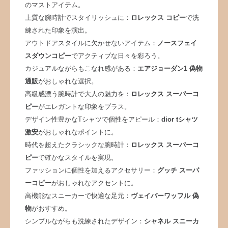
のマストアイテム。
上質な腕時計でスタイリッシュに：
ロレックス コピー
で洗
練された印象を演出。
アウトドアスタイルに欠かせないアイテム：
ノースフェイ
スダウンコピー
でアクティブな日々を彩ろう。
カジュアルながらもこなれ感がある：
エアジョーダン1 偽物
通販
がおしゃれな選択。
高級感漂う腕時計で大人の魅力を：
ロレックス スーパーコ
ピー
がエレガントな印象をプラス。
デザイン性豊かなTシャツで個性をアピール：
dior tシャツ
激安
がおしゃれなポイントに。
時代を超えたクラシックな腕時計：
ロレックス スーパーコ
ピー
で確かなスタイルを実現。
ファッションに個性を加えるアクセサリー：
グッチ スーパ
ーコピー
がおしゃれなアクセントに。
高機能なスニーカーで快適な足元：
ヴェイパーワッフル 偽
物
がおすすめ。
シンプルながらも洗練されたデザイン：
シャネル スニーカ