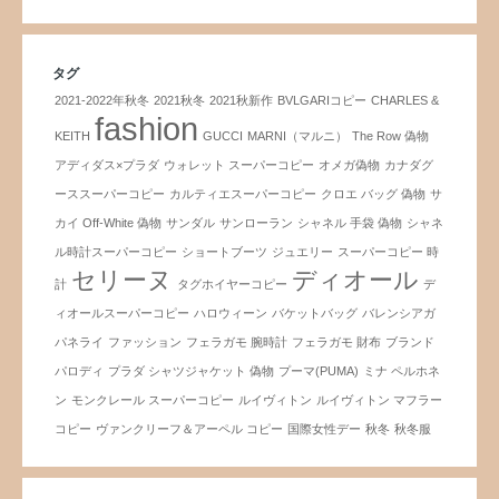
タグ
2021-2022年秋冬
2021秋冬
2021秋新作
BVLGARIコピー
CHARLES &
fashion
KEITH
GUCCI
MARNI（マルニ）
The Row 偽物
アディダス×プラダ
ウォレット スーパーコピー
オメガ偽物
カナダグ
ーススーパーコピー
カルティエスーパーコピー
クロエ バッグ 偽物
サ
カイ Off-White 偽物
サンダル
サンローラン
シャネル 手袋 偽物
シャネ
ル時計スーパーコピー
ショートブーツ
ジュエリー
スーパーコピー 時
セリーヌ
ディオール
計
タグホイヤーコピー
デ
ィオールスーパーコピー
ハロウィーン
バケットバッグ
バレンシアガ
パネライ
ファッション
フェラガモ 腕時計
フェラガモ 財布
ブランド
パロディ
プラダ シャツジャケット 偽物
プーマ(PUMA)
ミナ ペルホネ
ン
モンクレール スーパーコピー
ルイヴィトン
ルイヴィトン マフラー
コピー
ヴァンクリーフ＆アーペル コピー
国際女性デー
秋冬
秋冬服