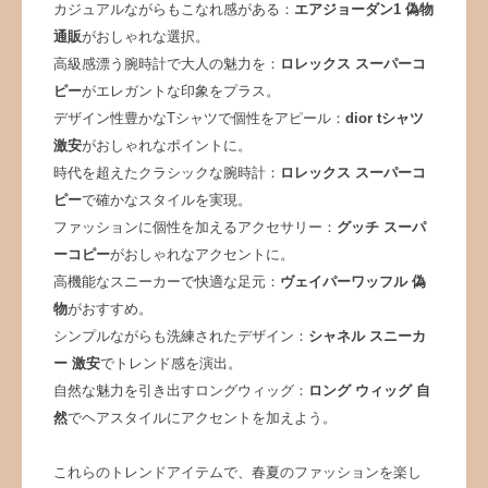
カジュアルながらもこなれ感がある：
エアジョーダン1 偽物
通販
がおしゃれな選択。
高級感漂う腕時計で大人の魅力を：
ロレックス スーパーコ
ピー
がエレガントな印象をプラス。
デザイン性豊かなTシャツで個性をアピール：
dior tシャツ
激安
がおしゃれなポイントに。
時代を超えたクラシックな腕時計：
ロレックス スーパーコ
ピー
で確かなスタイルを実現。
ファッションに個性を加えるアクセサリー：
グッチ スーパ
ーコピー
がおしゃれなアクセントに。
高機能なスニーカーで快適な足元：
ヴェイパーワッフル 偽
物
がおすすめ。
シンプルながらも洗練されたデザイン：
シャネル スニーカ
ー 激安
でトレンド感を演出。
自然な魅力を引き出すロングウィッグ：
ロング ウィッグ 自
然
でヘアスタイルにアクセントを加えよう。
これらのトレンドアイテムで、春夏のファッションを楽し