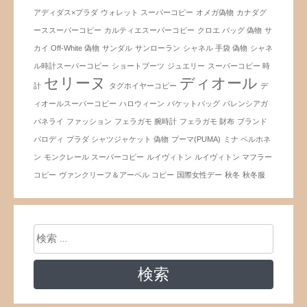
アディダス×プラダ
ウォレット スーパーコピー
オメガ偽物
カナダグ
ーススーパーコピー
カルティエスーパーコピー
クロエ バッグ 偽物
サ
カイ Off-White 偽物
サンダル
サンローラン
シャネル 手袋 偽物
シャネ
ル時計スーパーコピー
ショートブーツ
ジュエリー
スーパーコピー 時
セリーヌ
ディオール
計
タグホイヤーコピー
デ
ィオールスーパーコピー
ハロウィーン
バケットバッグ
バレンシアガ
パネライ
ファッション
フェラガモ 腕時計
フェラガモ 財布
ブランド
パロディ
プラダ シャツジャケット 偽物
プーマ(PUMA)
ミナ ペルホネ
ン
モンクレール スーパーコピー
ルイヴィトン
ルイヴィトン マフラー
コピー
ヴァンクリーフ＆アーペル コピー
国際女性デー
秋冬
秋冬服