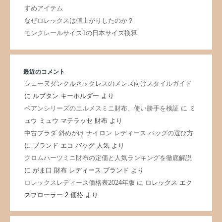
すめアイテム
なぜロレックスは値上がりしたのか？
モンクレールサイズ1の日本サイズ換算
最近のコメント
シェーヌダンクルネックレスのメンズ向けスタイルガイド
に
ルブタン キーホルダー
より
ベアンシリーズのエルメスミニ財布、使い勝手を検証
に
ミ
ュウ ミュウ マテラッセ 財布
より
中古プラダ 斜めがけ ナイロン レディース バッグの選び方
に
ブランド エコ バッグ 人気
より
クロムハーツミニ財布の定価と人気ランキングを徹底解説
に
がま口 財布 レディース ブランド
より
ロレックスレディース価格表2024年版
に
ロレックス エク
スプローラー 2 価格
より