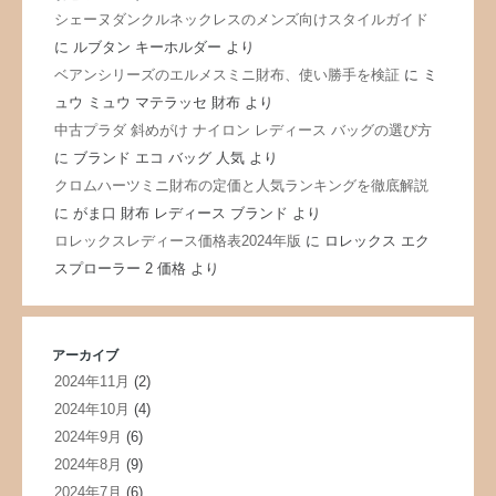
シェーヌダンクルネックレスのメンズ向けスタイルガイド
に
ルブタン キーホルダー
より
ベアンシリーズのエルメスミニ財布、使い勝手を検証
に
ミ
ュウ ミュウ マテラッセ 財布
より
中古プラダ 斜めがけ ナイロン レディース バッグの選び方
に
ブランド エコ バッグ 人気
より
クロムハーツミニ財布の定価と人気ランキングを徹底解説
に
がま口 財布 レディース ブランド
より
ロレックスレディース価格表2024年版
に
ロレックス エク
スプローラー 2 価格
より
アーカイブ
2024年11月
(2)
2024年10月
(4)
2024年9月
(6)
2024年8月
(9)
2024年7月
(6)