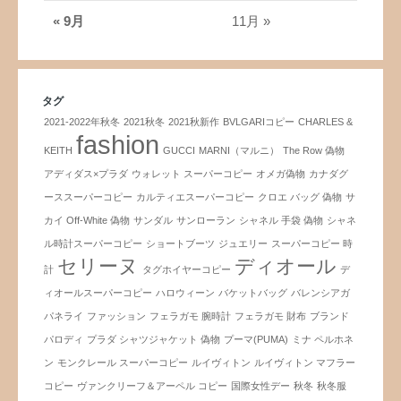
« 9月
11月 »
タグ
2021-2022年秋冬
2021秋冬
2021秋新作
BVLGARIコピー
CHARLES &
fashion
KEITH
GUCCI
MARNI（マルニ）
The Row 偽物
アディダス×プラダ
ウォレット スーパーコピー
オメガ偽物
カナダグ
ーススーパーコピー
カルティエスーパーコピー
クロエ バッグ 偽物
サ
カイ Off-White 偽物
サンダル
サンローラン
シャネル 手袋 偽物
シャネ
ル時計スーパーコピー
ショートブーツ
ジュエリー
スーパーコピー 時
セリーヌ
ディオール
計
タグホイヤーコピー
デ
ィオールスーパーコピー
ハロウィーン
バケットバッグ
バレンシアガ
パネライ
ファッション
フェラガモ 腕時計
フェラガモ 財布
ブランド
パロディ
プラダ シャツジャケット 偽物
プーマ(PUMA)
ミナ ペルホネ
ン
モンクレール スーパーコピー
ルイヴィトン
ルイヴィトン マフラー
コピー
ヴァンクリーフ＆アーペル コピー
国際女性デー
秋冬
秋冬服