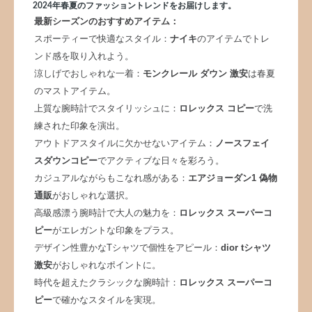
2024年春夏のファッショントレンドをお届けします。
最新シーズンのおすすめアイテム：
スポーティーで快適なスタイル：
ナイキ
のアイテムでトレ
ンド感を取り入れよう。
涼しげでおしゃれな一着：
モンクレール ダウン 激安
は春夏
のマストアイテム。
上質な腕時計でスタイリッシュに：
ロレックス コピー
で洗
練された印象を演出。
アウトドアスタイルに欠かせないアイテム：
ノースフェイ
スダウンコピー
でアクティブな日々を彩ろう。
カジュアルながらもこなれ感がある：
エアジョーダン1 偽物
通販
がおしゃれな選択。
高級感漂う腕時計で大人の魅力を：
ロレックス スーパーコ
ピー
がエレガントな印象をプラス。
デザイン性豊かなTシャツで個性をアピール：
dior tシャツ
激安
がおしゃれなポイントに。
時代を超えたクラシックな腕時計：
ロレックス スーパーコ
ピー
で確かなスタイルを実現。