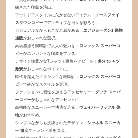
練された印象を演出。
アウトドアスタイルに欠かせないアイテム：
ノースフェイ
スダウンコピー
でアクティブな日々を彩ろう。
カジュアルながらもこなれ感がある：
エアジョーダン1 偽物
通販
がおしゃれな選択。
高級感漂う腕時計で大人の魅力を：
ロレックス スーパーコ
ピー
がエレガントな印象をプラス。
デザイン性豊かなTシャツで個性をアピール：
dior tシャツ
激安
がおしゃれなポイントに。
時代を超えたクラシックな腕時計：
ロレックス スーパーコ
ピー
で確かなスタイルを実現。
ファッションに個性を加えるアクセサリー：
グッチ スーパ
ーコピー
がおしゃれなアクセントに。
高機能なスニーカーで快適な足元：
ヴェイパーワッフル 偽
物
がおすすめ。
シンプルながらも洗練されたデザイン：
シャネル スニーカ
ー 激安
でトレンド感を演出。