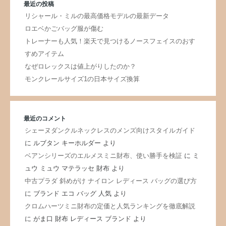
最近の投稿
リシャール・ミルの最高価格モデルの最新データ
ロエベかごバッグ服が傷む
トレーナーも人気！楽天で見つけるノースフェイスのおす
すめアイテム
なぜロレックスは値上がりしたのか？
モンクレールサイズ1の日本サイズ換算
最近のコメント
シェーヌダンクルネックレスのメンズ向けスタイルガイド
に
ルブタン キーホルダー
より
ベアンシリーズのエルメスミニ財布、使い勝手を検証
に
ミ
ュウ ミュウ マテラッセ 財布
より
中古プラダ 斜めがけ ナイロン レディース バッグの選び方
に
ブランド エコ バッグ 人気
より
クロムハーツミニ財布の定価と人気ランキングを徹底解説
に
がま口 財布 レディース ブランド
より