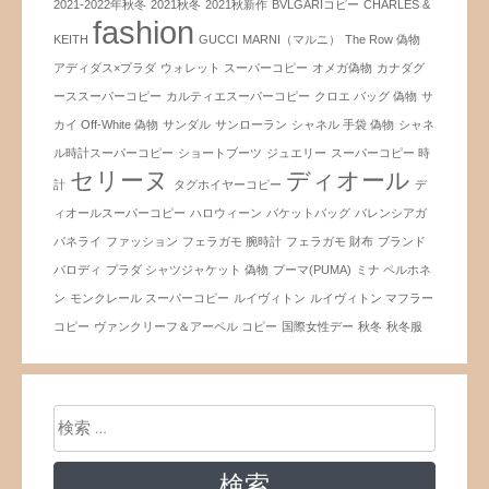
2021-2022年秋冬
2021秋冬
2021秋新作
BVLGARIコピー
CHARLES &
fashion
KEITH
GUCCI
MARNI（マルニ）
The Row 偽物
アディダス×プラダ
ウォレット スーパーコピー
オメガ偽物
カナダグ
ーススーパーコピー
カルティエスーパーコピー
クロエ バッグ 偽物
サ
カイ Off-White 偽物
サンダル
サンローラン
シャネル 手袋 偽物
シャネ
ル時計スーパーコピー
ショートブーツ
ジュエリー
スーパーコピー 時
セリーヌ
ディオール
計
タグホイヤーコピー
デ
ィオールスーパーコピー
ハロウィーン
バケットバッグ
バレンシアガ
パネライ
ファッション
フェラガモ 腕時計
フェラガモ 財布
ブランド
パロディ
プラダ シャツジャケット 偽物
プーマ(PUMA)
ミナ ペルホネ
ン
モンクレール スーパーコピー
ルイヴィトン
ルイヴィトン マフラー
コピー
ヴァンクリーフ＆アーペル コピー
国際女性デー
秋冬
秋冬服