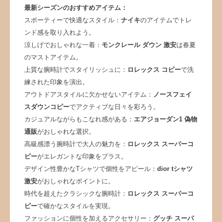
最新シーズンのおすすめアイテム：
スポーティーで快適なスタイル：
ナイキ
のアイテムでトレ
ンド感を取り入れよう。
涼しげでおしゃれな一着：
モンクレール ダウン 激安
は春夏
のマストアイテム。
上質な腕時計でスタイリッシュに：
ロレックス コピー
で洗
練された印象を演出。
アウトドアスタイルに欠かせないアイテム：
ノースフェイ
スダウンコピー
でアクティブな日々を彩ろう。
カジュアルながらもこなれ感がある：
エアジョーダン1 偽物
通販
がおしゃれな選択。
高級感漂う腕時計で大人の魅力を：
ロレックス スーパーコ
ピー
がエレガントな印象をプラス。
デザイン性豊かなTシャツで個性をアピール：
dior tシャツ
激安
がおしゃれなポイントに。
時代を超えたクラシックな腕時計：
ロレックス スーパーコ
ピー
で確かなスタイルを実現。
ファッションに個性を加えるアクセサリー：
グッチ スーパ