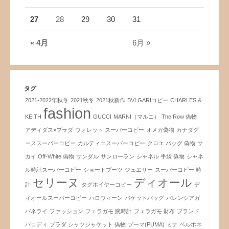
27
28
29
30
31
« 4月
6月 »
タグ
2021-2022年秋冬
2021秋冬
2021秋新作
BVLGARIコピー
CHARLES &
fashion
KEITH
GUCCI
MARNI（マルニ）
The Row 偽物
アディダス×プラダ
ウォレット スーパーコピー
オメガ偽物
カナダグ
ーススーパーコピー
カルティエスーパーコピー
クロエ バッグ 偽物
サ
カイ Off-White 偽物
サンダル
サンローラン
シャネル 手袋 偽物
シャネ
ル時計スーパーコピー
ショートブーツ
ジュエリー
スーパーコピー 時
セリーヌ
ディオール
計
タグホイヤーコピー
デ
ィオールスーパーコピー
ハロウィーン
バケットバッグ
バレンシアガ
パネライ
ファッション
フェラガモ 腕時計
フェラガモ 財布
ブランド
パロディ
プラダ シャツジャケット 偽物
プーマ(PUMA)
ミナ ペルホネ