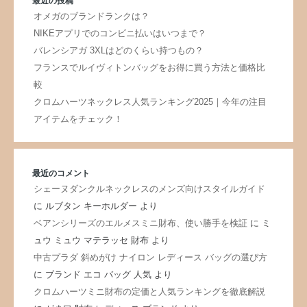
最近の投稿
オメガのブランドランクは？
NIKEアプリでのコンビニ払いはいつまで？
バレンシアガ 3XLはどのくらい持つもの？
フランスでルイヴィトンバッグをお得に買う方法と価格比
較
クロムハーツネックレス人気ランキング2025｜今年の注目
アイテムをチェック！
最近のコメント
シェーヌダンクルネックレスのメンズ向けスタイルガイド
に
ルブタン キーホルダー
より
ベアンシリーズのエルメスミニ財布、使い勝手を検証
に
ミ
ュウ ミュウ マテラッセ 財布
より
中古プラダ 斜めがけ ナイロン レディース バッグの選び方
に
ブランド エコ バッグ 人気
より
クロムハーツミニ財布の定価と人気ランキングを徹底解説