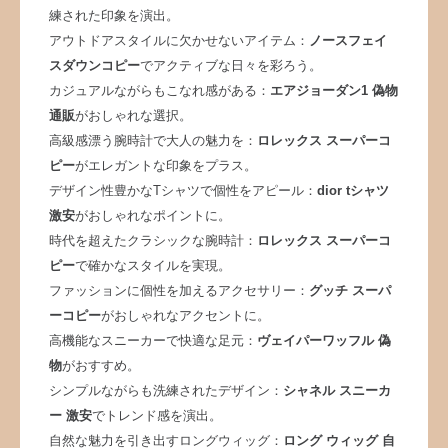
練された印象を演出。
アウトドアスタイルに欠かせないアイテム：
ノースフェイ
スダウンコピー
でアクティブな日々を彩ろう。
カジュアルながらもこなれ感がある：
エアジョーダン1 偽物
通販
がおしゃれな選択。
高級感漂う腕時計で大人の魅力を：
ロレックス スーパーコ
ピー
がエレガントな印象をプラス。
デザイン性豊かなTシャツで個性をアピール：
dior tシャツ
激安
がおしゃれなポイントに。
時代を超えたクラシックな腕時計：
ロレックス スーパーコ
ピー
で確かなスタイルを実現。
ファッションに個性を加えるアクセサリー：
グッチ スーパ
ーコピー
がおしゃれなアクセントに。
高機能なスニーカーで快適な足元：
ヴェイパーワッフル 偽
物
がおすすめ。
シンプルながらも洗練されたデザイン：
シャネル スニーカ
ー 激安
でトレンド感を演出。
自然な魅力を引き出すロングウィッグ：
ロング ウィッグ 自