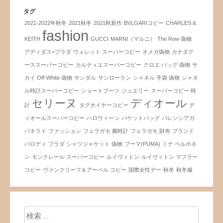
タグ
2021-2022年秋冬
2021秋冬
2021秋新作
BVLGARIコピー
CHARLES &
fashion
KEITH
GUCCI
MARNI（マルニ）
The Row 偽物
アディダス×プラダ
ウォレット スーパーコピー
オメガ偽物
カナダグ
ーススーパーコピー
カルティエスーパーコピー
クロエ バッグ 偽物
サ
カイ Off-White 偽物
サンダル
サンローラン
シャネル 手袋 偽物
シャネ
ル時計スーパーコピー
ショートブーツ
ジュエリー
スーパーコピー 時
セリーヌ
ディオール
計
タグホイヤーコピー
デ
ィオールスーパーコピー
ハロウィーン
バケットバッグ
バレンシアガ
パネライ
ファッション
フェラガモ 腕時計
フェラガモ 財布
ブランド
パロディ
プラダ シャツジャケット 偽物
プーマ(PUMA)
ミナ ペルホネ
ン
モンクレール スーパーコピー
ルイヴィトン
ルイヴィトン マフラー
コピー
ヴァンクリーフ＆アーペル コピー
国際女性デー
秋冬
秋冬服