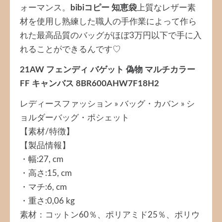
ォーマンス。
bibiコピー 知恵袋
上質なレザー素
材を使用し熟練した職人の手作業によって作ら
れた最高品質のバッグがほぼ3万円以下で手に入
れることができるんです♡
21AW フェンディ バゲット 偽物 マルチカラー
FF キャンバス 8BR600AHW7F18H2
レディースファッション » バッグ・カバン » シ
ョルダーバッグ・ポシェット
【素材/特徴】
【製品情報】
・幅:27, cm
・高さ:15, cm
・マチ:6, cm
・重さ:0,06 kg
素材：コットン60％、ポリアミド25％、ポリウ