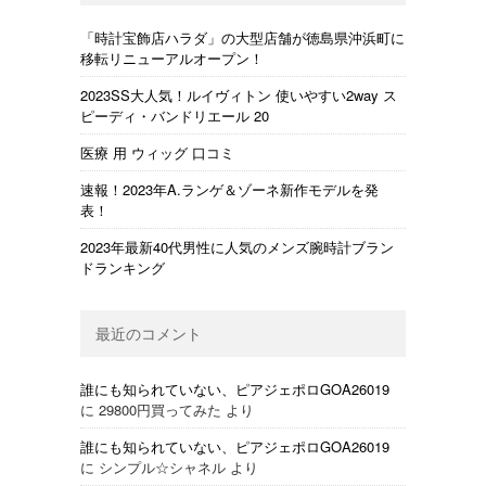
「時計宝飾店ハラダ」の大型店舗が徳島県沖浜町に
移転リニューアルオープン！
2023SS大人気！ルイヴィトン 使いやすい2way ス
ピーディ・バンドリエール 20
医療 用 ウィッグ 口コミ
速報！2023年A.ランゲ＆ゾーネ新作モデルを発
表！
2023年最新40代男性に人気のメンズ腕時計ブラン
ドランキング
最近のコメント
誰にも知られていない、ピアジェポロGOA26019
に
29800円買ってみた
より
誰にも知られていない、ピアジェポロGOA26019
に
シンプル☆シャネル
より