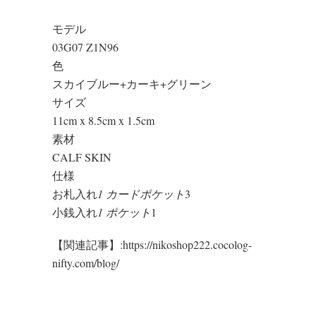
モデル
03G07 Z1N96
色
スカイブルー+カーキ+グリーン
サイズ
11cm x 8.5cm x 1.5cm
素材
CALF SKIN
仕様
お札入れ
1 カードポケット
3
小銭入れ
1 ポケット
1
【関連記事】:https://nikoshop222.cocolog-
nifty.com/blog/