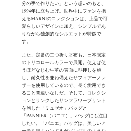
分の手で作りたい」という想いのもと、
1994年に立ち上げ。世界中にファンを抱
えるMARNIのコレクションは、上品で可
愛らしいデザインに加え、シンプルであ
りながら独創的なシルエットが特徴で
す。
また、定番の二つ折り財布も、日本限定
のトリコロールカラーで展開。使えば使
うほどなじむ牛革の表面に型押しを施
し、耐久性を兼ね備えたサフィアーノレ
ザーを使用しているので、長く愛用でき
ること間違いなしだ。そして、コレクシ
ョンとリンクしたサンフラワープリント
を施した「ミュゼオ」バッグと
「PANNIER（パニエ）」バッグにも注目
したい。「パニエ」バッグは、美しいア
ーチを描くハンドルがバングルのような