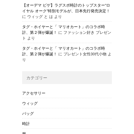
【オーデマ ピゲ】ラグスポ時計のトップスター“ロ
イヤル オーク”特別モデルが、日本先行発売決定！
に
ウィッグ と は
より
タグ・ホイヤーと「 マリオカート」のコラボ時
計、第２弾が爆誕！
に
ファッション好き プレゼン
ト
より
タグ・ホイヤーと「 マリオカート」のコラボ時
計、第２弾が爆誕！
に
プレゼント女性30代小物
よ
り
カテゴリー
アクセサリー
ウィッグ
バッグ
時計
服