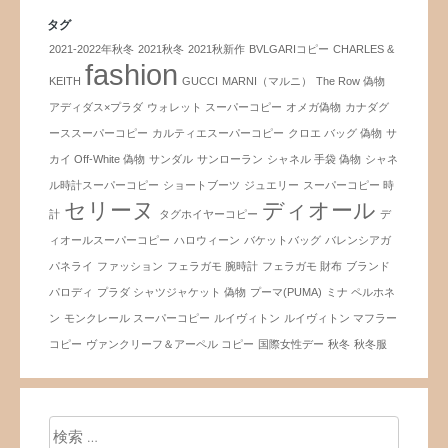
タグ
2021-2022年秋冬
2021秋冬
2021秋新作
BVLGARIコピー
CHARLES &
fashion
KEITH
GUCCI
MARNI（マルニ）
The Row 偽物
アディダス×プラダ
ウォレット スーパーコピー
オメガ偽物
カナダグ
ーススーパーコピー
カルティエスーパーコピー
クロエ バッグ 偽物
サ
カイ Off-White 偽物
サンダル
サンローラン
シャネル 手袋 偽物
シャネ
ル時計スーパーコピー
ショートブーツ
ジュエリー
スーパーコピー 時
セリーヌ
ディオール
計
タグホイヤーコピー
デ
ィオールスーパーコピー
ハロウィーン
バケットバッグ
バレンシアガ
パネライ
ファッション
フェラガモ 腕時計
フェラガモ 財布
ブランド
パロディ
プラダ シャツジャケット 偽物
プーマ(PUMA)
ミナ ペルホネ
ン
モンクレール スーパーコピー
ルイヴィトン
ルイヴィトン マフラー
コピー
ヴァンクリーフ＆アーペル コピー
国際女性デー
秋冬
秋冬服