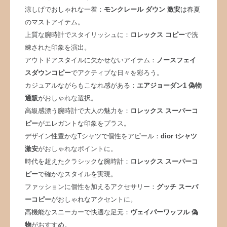
涼しげでおしゃれな一着：
モンクレール ダウン 激安
は春夏
のマストアイテム。
上質な腕時計でスタイリッシュに：
ロレックス コピー
で洗
練された印象を演出。
アウトドアスタイルに欠かせないアイテム：
ノースフェイ
スダウンコピー
でアクティブな日々を彩ろう。
カジュアルながらもこなれ感がある：
エアジョーダン1 偽物
通販
がおしゃれな選択。
高級感漂う腕時計で大人の魅力を：
ロレックス スーパーコ
ピー
がエレガントな印象をプラス。
デザイン性豊かなTシャツで個性をアピール：
dior tシャツ
激安
がおしゃれなポイントに。
時代を超えたクラシックな腕時計：
ロレックス スーパーコ
ピー
で確かなスタイルを実現。
ファッションに個性を加えるアクセサリー：
グッチ スーパ
ーコピー
がおしゃれなアクセントに。
高機能なスニーカーで快適な足元：
ヴェイパーワッフル 偽
物
がおすすめ。