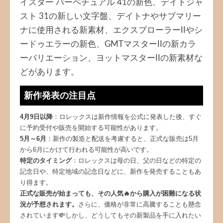
イスター パーペチュアル 41の新色、デイトジャ
スト 31の新しい文字盤、デイトナやサブマリー
ナに使用される新素材、エクスプローラーIIやシ
ードゥエラーの新色、GMTマスターIIの新カラ
ーバリエーション、ヨットマスターIIの新素材な
どがあります。
新作発表の注目点
4月9日以降
：ロレックスは新作情報を公式に発表した後、すぐ
に予約受付や販売を開始する可能性があります。
5月～6月
：新作の製造と配送を考慮すると、正式な販売は5月
から6月にかけて行われる可能性が高いです。
特定のタイミング
：ロレックスは母の日、父の日などの特定の
記念日や、特定地域の記念日などに、新作を発売することもあ
り得ます。
正式な販売が始まっても、その人気🔥から購入が困難になる状
況が予想されます。
さらに、価格が非常に高騰することも懸念
されています💸しかし、どうしてもその新製品を手に入れたい