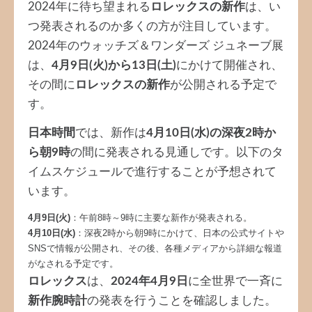
2024年に待ち望まれる
ロレックスの新作
は、い
つ発表されるのか多くの方が注目しています。
2024年のウォッチズ＆ワンダーズ ジュネーブ展
は、
4月9日(火)から13日(土)
にかけて開催され、
その間に
ロレックスの新作
が公開される予定で
す。
日本時間
では、新作は
4月10日(水)の深夜2時か
ら朝9時
の間に発表される見通しです。以下のタ
イムスケジュールで進行することが予想されて
います。
4月9日(火)
：午前8時～9時に主要な新作が発表される。
4月10日(水)
：深夜2時から朝9時にかけて、日本の公式サイトや
SNSで情報が公開され、その後、各種メディアから詳細な報道
がなされる予定です。
ロレックス
は、
2024年4月9日
に全世界で一斉に
新作腕時計
の発表を行うことを確認しました。