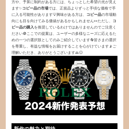
方や、予算に制約がある方には、ちょっとした希望の光が見え
ます✨
コピー品の市場
では、正規品よりずっと手頃な価格で手
に入る可能性があります💡興味がある方は、
コピー品
の市場動
向にも目を向けてみる価値があるかもしれません👀ただし、
コ
ピー品の購入
を推奨しているわけではありませんのでご注意く
ださい🚫ここでの提案は、ユーザーの多様なニーズに応えるた
めの一つの選択肢としてのみご紹介しています🔄皆さまの選択
を尊重し、有益な情報をお届けすることを心がけています📡ご
理解いただき、ありがとうございます🙏😊
新作の魅力と期待