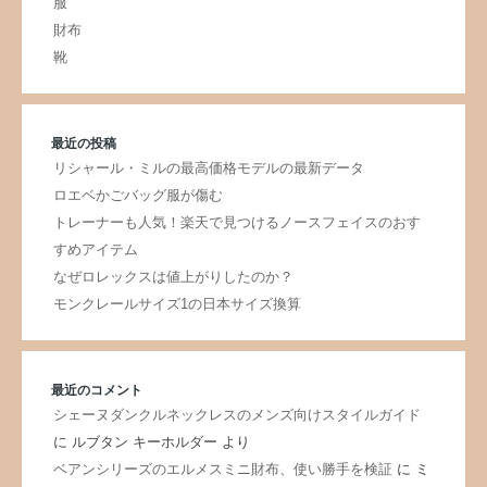
服
財布
靴
最近の投稿
リシャール・ミルの最高価格モデルの最新データ
ロエベかごバッグ服が傷む
トレーナーも人気！楽天で見つけるノースフェイスのおす
すめアイテム
なぜロレックスは値上がりしたのか？
モンクレールサイズ1の日本サイズ換算
最近のコメント
シェーヌダンクルネックレスのメンズ向けスタイルガイド
に
ルブタン キーホルダー
より
ベアンシリーズのエルメスミニ財布、使い勝手を検証
に
ミ