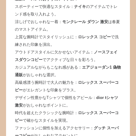
スポーティーで快適なスタイル：
ナイキ
のアイテムでトレ
ンド感を取り入れよう。
涼しげでおしゃれな一着：
モンクレール ダウン 激安
は春夏
のマストアイテム。
上質な腕時計でスタイリッシュに：
ロレックス コピー
で洗
練された印象を演出。
アウトドアスタイルに欠かせないアイテム：
ノースフェイ
スダウンコピー
でアクティブな日々を彩ろう。
カジュアルながらもこなれ感がある：
エアジョーダン1 偽物
通販
がおしゃれな選択。
高級感漂う腕時計で大人の魅力を：
ロレックス スーパーコ
ピー
がエレガントな印象をプラス。
デザイン性豊かなTシャツで個性をアピール：
dior tシャツ
激安
がおしゃれなポイントに。
時代を超えたクラシックな腕時計：
ロレックス スーパーコ
ピー
で確かなスタイルを実現。
ファッションに個性を加えるアクセサリー：
グッチ スーパ
ーコピー
がおしゃれなアクセントに。