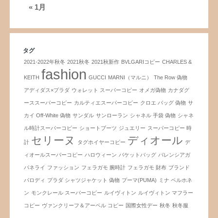
« 1月
タグ
2021-2022年秋冬
2021秋冬
2021秋新作
BVLGARIコピー
CHARLES &
fashion
KEITH
GUCCI
MARNI（マルニ）
The Row 偽物
アディダス×プラダ
ウォレット スーパーコピー
オメガ偽物
カナダグ
ーススーパーコピー
カルティエスーパーコピー
クロエ バッグ 偽物
サ
カイ Off-White 偽物
サンダル
サンローラン
シャネル 手袋 偽物
シャネ
ル時計スーパーコピー
ショートブーツ
ジュエリー
スーパーコピー 時
セリーヌ
ディオール
計
タグホイヤーコピー
デ
ィオールスーパーコピー
ハロウィーン
バケットバッグ
バレンシアガ
パネライ
ファッション
フェラガモ 腕時計
フェラガモ 財布
ブランド
パロディ
プラダ シャツジャケット 偽物
プーマ(PUMA)
ミナ ペルホネ
ン
モンクレール スーパーコピー
ルイヴィトン
ルイヴィトン マフラー
コピー
ヴァンクリーフ＆アーペル コピー
国際女性デー
秋冬
秋冬服