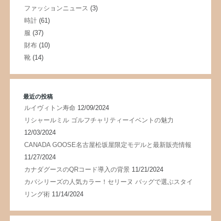
ファッションニュース
(3)
時計
(61)
服
(37)
財布
(10)
靴
(14)
最近の投稿
ルイヴィトン寿命
12/09/2024
リシャールミル ゴルフチャリティーイベントの魅力
12/03/2024
CANADA GOOSE名古屋松坂屋限定モデルと最新販売情報
11/27/2024
カナダグースのQRコード導入の背景
11/21/2024
カバシリーズの人気カラー！セリーヌ バッグで選ぶスタイ
リング術
11/14/2024