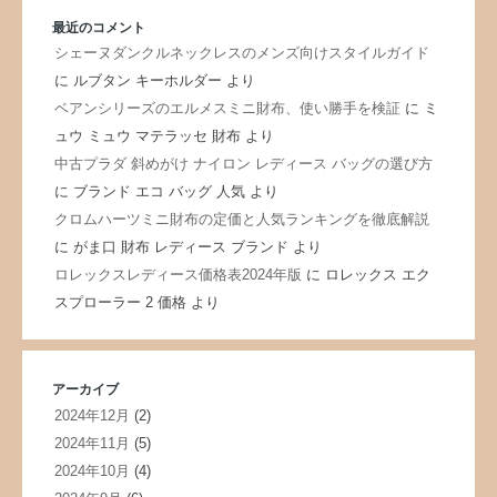
最近のコメント
シェーヌダンクルネックレスのメンズ向けスタイルガイド
に
ルブタン キーホルダー
より
ベアンシリーズのエルメスミニ財布、使い勝手を検証
に
ミ
ュウ ミュウ マテラッセ 財布
より
中古プラダ 斜めがけ ナイロン レディース バッグの選び方
に
ブランド エコ バッグ 人気
より
クロムハーツミニ財布の定価と人気ランキングを徹底解説
に
がま口 財布 レディース ブランド
より
ロレックスレディース価格表2024年版
に
ロレックス エク
スプローラー 2 価格
より
アーカイブ
2024年12月
(2)
2024年11月
(5)
2024年10月
(4)