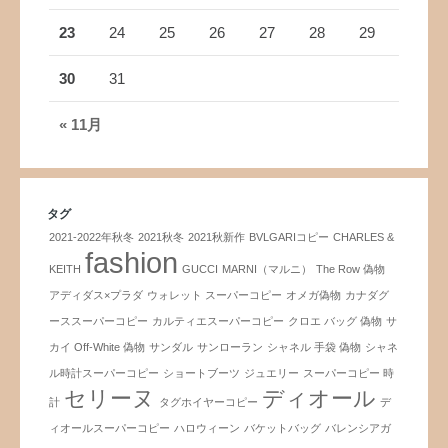
23
24
25
26
27
28
29
30
31
« 11月
タグ
2021-2022年秋冬
2021秋冬
2021秋新作
BVLGARIコピー
CHARLES &
fashion
KEITH
GUCCI
MARNI（マルニ）
The Row 偽物
アディダス×プラダ
ウォレット スーパーコピー
オメガ偽物
カナダグ
ーススーパーコピー
カルティエスーパーコピー
クロエ バッグ 偽物
サ
カイ Off-White 偽物
サンダル
サンローラン
シャネル 手袋 偽物
シャネ
ル時計スーパーコピー
ショートブーツ
ジュエリー
スーパーコピー 時
セリーヌ
ディオール
計
タグホイヤーコピー
デ
ィオールスーパーコピー
ハロウィーン
バケットバッグ
バレンシアガ