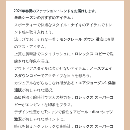
2024年春夏のファッショントレンドをお届けします。
最新シーズンのおすすめアイテム：
スポーティーで快適なスタイル：
ナイキ
のアイテムでトレ
ンド感を取り入れよう。
涼しげでおしゃれな一着：
モンクレール ダウン 激安
は春夏
のマストアイテム。
上質な腕時計でスタイリッシュに：
ロレックス コピー
で洗
練された印象を演出。
アウトドアスタイルに欠かせないアイテム：
ノースフェイ
スダウンコピー
でアクティブな日々を彩ろう。
カジュアルながらもこなれ感がある：
エアジョーダン1 偽物
通販
がおしゃれな選択。
高級感漂う腕時計で大人の魅力を：
ロレックス スーパーコ
ピー
がエレガントな印象をプラス。
デザイン性豊かなTシャツで個性をアピール：
dior tシャツ
激安
がおしゃれなポイントに。
時代を超えたクラシックな腕時計：
ロレックス スーパーコ