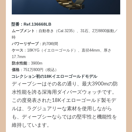
型番：Ref.136668LB
ムーブメント
：自動巻き（Cal.3235）、31石、2万8800振動／
時
パワーリザーブ
：約70時間
ケース
：18KYG（イエローゴールド）、直径44mm、厚さ
17.7mm
防水性能
：3900m
価格
：751万800円（税込）
コレクション初の18Kイエローゴールドモデル
ディープシーはその名の通り、最大3900mの防
水性能を誇る深海用ダイバーズウォッチです。
この度発表された18Kイエローゴールド製モデ
ルは、ラグジュアリーな素材を使用しながら
も、ディープシーならではの堅牢性と機能性を
維持しています。