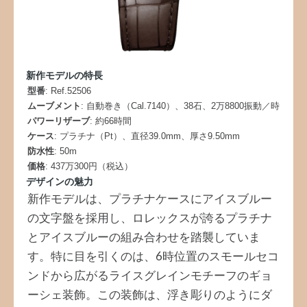
新作モデルの特長
型番
: Ref.52506
ムーブメント
: 自動巻き（Cal.7140）、38石、2万8800振動／時
パワーリザーブ
: 約66時間
ケース
: プラチナ（Pt）、直径39.0mm、厚さ9.50mm
防水性
: 50m
価格
: 437万300円（税込）
デザインの魅力
新作モデルは、プラチナケースにアイスブルー
の文字盤を採用し、ロレックスが誇るプラチナ
とアイスブルーの組み合わせを踏襲していま
す。特に目を引くのは、6時位置のスモールセコ
ンドから広がるライスグレインモチーフのギョ
ーシェ装飾。この装飾は、浮き彫りのようにダ