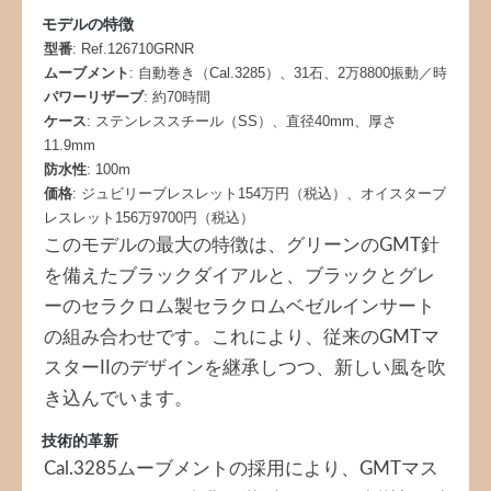
モデルの特徴
型番
: Ref.126710GRNR
ムーブメント
: 自動巻き（Cal.3285）、31石、2万8800振動／時
パワーリザーブ
: 約70時間
ケース
: ステンレススチール（SS）、直径40mm、厚さ
11.9mm
防水性
: 100m
価格
: ジュビリーブレスレット154万円（税込）、オイスターブ
レスレット156万9700円（税込）
このモデルの最大の特徴は、グリーンのGMT針
を備えたブラックダイアルと、ブラックとグレ
ーのセラクロム製セラクロムベゼルインサート
の組み合わせです。これにより、従来のGMTマ
スターIIのデザインを継承しつつ、新しい風を吹
き込んでいます。
技術的革新
Cal.3285ムーブメントの採用により、GMTマス