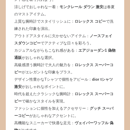
涼しげでおしゃれな一着：
モンクレール ダウン 激安
は春夏
のマストアイテム。
上質な腕時計でスタイリッシュに：
ロレックス コピー
で洗
練された印象を演出。
アウトドアスタイルに欠かせないアイテム：
ノースフェイ
スダウンコピー
でアクティブな日々を彩ろう。
カジュアルながらもこなれ感がある：
エアジョーダン1 偽物
通販
がおしゃれな選択。
高級感漂う腕時計で大人の魅力を：
ロレックス スーパーコ
ピー
がエレガントな印象をプラス。
デザイン性豊かなTシャツで個性をアピール：
dior tシャツ
激安
がおしゃれなポイントに。
時代を超えたクラシックな腕時計：
ロレックス スーパーコ
ピー
で確かなスタイルを実現。
ファッションに個性を加えるアクセサリー：
グッチ スーパ
ーコピー
がおしゃれなアクセントに。
高機能なスニーカーで快適な足元：
ヴェイパーワッフル 偽