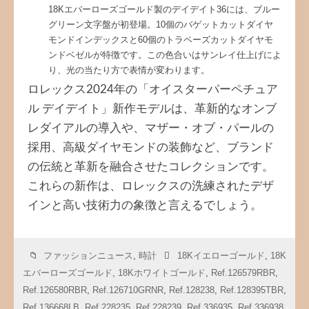
18Kエバーローズゴールド製のデイデイト36には、ブルー
グリーン文字盤が初登場。10個のバゲットカットダイヤ
モンドインデックスと60個のトラペーズカットダイヤモ
ンドベゼルが特徴です。この色合いはサンレイ仕上げによ
り、光の当たり方で表情が変わります。
ロレックス2024年の「オイスターパーペチュア
ル デイデイト」新作モデルは、革新的なオンブ
レダイアルの導入や、マザー・オブ・パールの
採用、高級ダイヤモンドの装飾など、ブランド
の伝統と革新を融合させたコレクションです。
これらの新作は、ロレックスの洗練されたデザ
インと高い技術力の象徴と言えるでしょう。
ファッションニュース
,
時計
18Kイエローゴールド
,
18K
エバーローズゴールド
,
18Kホワイトゴールド
,
Ref.126579RBR
,
Ref.126580RBR
,
Ref.126710GRNR
,
Ref.128238
,
Ref.128395TBR
,
Ref.136668LB
,
Ref.228235
,
Ref.228239
,
Ref.336935
,
Ref.336938
,