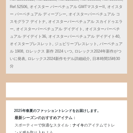
Ref.52506
,
オイスター パーペチュアル GMTマスターII
,
オイスタ
ー パーペチュアル ディープシー
,
オイスターパーペチュアル コ
スモグラフ デイトナ
,
オイスターパーペチュアル スカイドゥエラ
ー
,
オイスターパーペチュアル デイデイト
,
オイスターパーペチ
ュアル デイデイト36
,
オイスターパーペチュアル デイデイト40
,
オイスターブレスレット
,
ジュビリーブレスレット
,
パーペチュア
ル 1908
,
ロレックス 新作 2024 いつ
,
ロレックス2024年新作がつ
いに発表
,
ロレックス2024新作モデル詳細紹介
,
日本時間15時30
分
2025年春夏のファッショントレンドをお届けします。
最新シーズンのおすすめアイテム：
スポーティーで快適なスタイル：
ナイキ
のアイテムでトレ
ンド感を取り入れよう。