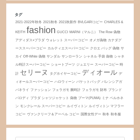
タグ
2021-2022年秋冬
2021秋冬
2021秋新作
BVLGARIコピー
CHARLES &
fashion
KEITH
GUCCI
MARNI（マルニ）
The Row 偽物
アディダス×プラダ
ウォレット スーパーコピー
オメガ偽物
カナダグ
ーススーパーコピー
カルティエスーパーコピー
クロエ バッグ 偽物
サ
カイ Off-White 偽物
サンダル
サンローラン
シャネル 手袋 偽物
シャネ
ル時計スーパーコピー
ショートブーツ
ジュエリー
スーパーコピー 時
セリーヌ
ディオール
計
タグホイヤーコピー
デ
ィオールスーパーコピー
ハロウィーン
バケットバッグ
バレンシアガ
パネライ
ファッション
フェラガモ 腕時計
フェラガモ 財布
ブランド
パロディ
プラダ シャツジャケット 偽物
プーマ(PUMA)
ミナ ペルホネ
ン
モンクレール スーパーコピー
ルイヴィトン
ルイヴィトン マフラー
コピー
ヴァンクリーフ＆アーペル コピー
国際女性デー
秋冬
秋冬服