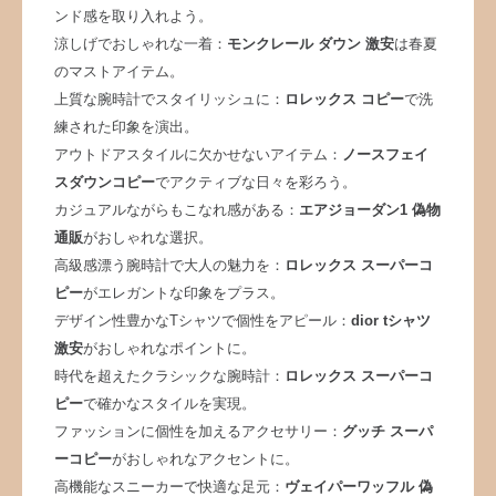
ンド感を取り入れよう。
涼しげでおしゃれな一着：
モンクレール ダウン 激安
は春夏
のマストアイテム。
上質な腕時計でスタイリッシュに：
ロレックス コピー
で洗
練された印象を演出。
アウトドアスタイルに欠かせないアイテム：
ノースフェイ
スダウンコピー
でアクティブな日々を彩ろう。
カジュアルながらもこなれ感がある：
エアジョーダン1 偽物
通販
がおしゃれな選択。
高級感漂う腕時計で大人の魅力を：
ロレックス スーパーコ
ピー
がエレガントな印象をプラス。
デザイン性豊かなTシャツで個性をアピール：
dior tシャツ
激安
がおしゃれなポイントに。
時代を超えたクラシックな腕時計：
ロレックス スーパーコ
ピー
で確かなスタイルを実現。
ファッションに個性を加えるアクセサリー：
グッチ スーパ
ーコピー
がおしゃれなアクセントに。
高機能なスニーカーで快適な足元：
ヴェイパーワッフル 偽