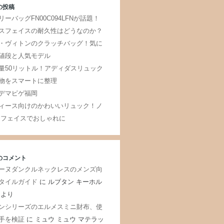
の投稿
リーバッグFN00C094LFNが話題！
スフェイスの耐久性はどうなのか？
・ヴィトンのクラッチバッグ！気に
値段と人気モデル
量50リットル！アディダスリュック
物をスマートに整理
デマピゲ福岡
ィース向けのかわいいリュック！ノ
 フェイスでおしゃれに
のコメント
ーヌダンクルネックレスのメンズ向
タイルガイド
に
ルブタン キーホル
より
ンシリーズのエルメスミニ財布、使
手を検証
に
ミュウ ミュウ マテラッ