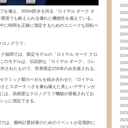
202
を備え、300m防水を誇る「ロイヤル オーク オ
202
な環境でも耐えられる優れた機能性を備えている。
202
中に時間を正確に測定するためのユニークな回転ベ
202
202
202
クロノグラフ」
202
ック福岡では、限定モデルの「ロイヤル オーク クロ
202
このモデルは、伝説的な「ロイヤル オーク」コレ
202
製作されたもので、世界限定250本のみ生産される。
202
202
セラミック製のベゼルを組み合わせた「ロイヤル
202
練さとスポーティさを兼ね備えた美しいデザインが
202
には、高精度なクロノグラフ機能が搭載されてお
202
シュに測定できる。
202
202
202
岡では、腕時計愛好家のためのイベントが定期的に
202