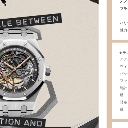
オメ
ブラ
ハリ
魅力
カテ
アク
ウィ
バッ
ファ
時計
服
財布
靴