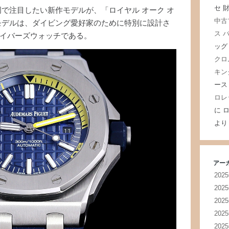
セ 
岡で注目したい新作モデルが、「ロイヤル オーク オ
中古
モデルは、ダイビング愛好家のために特別に設計さ
ス 
イバーズウォッチである。
ッグ
クロ
キン
ース
ロレ
に
ロ
より
アー
202
202
202
202
202