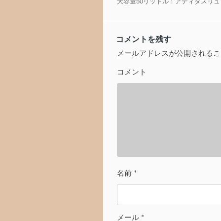
大容量50リットル！アディダスリ
ナ
ビ
ゲ
コメントを残す
ー
シ
メールアドレスが公開されるこ
ョ
コメント
ン
名前
*
メール
*