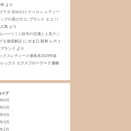
財布
より
プラダ 斜めがけ ナイロン レディー
バッグの選び方
に
ブランド エコ バ
 人気
より
ムハーツミニ財布の定価と人気ラン
グを徹底解説
に
がま口 財布 レディ
 ブランド
より
ックスレディース価格表2024年版
レックス エクスプローラー 2 価格
カイブ
5年6月
5年5月
5年4月
5年3月
5年2月