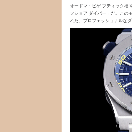
オードマ・ピゲ ブティック福
フショア ダイバー」だ。この
れた、プロフェッショナルなダ