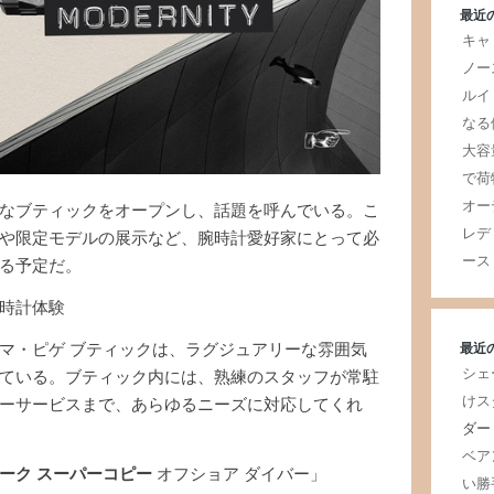
最近
キャ
ノー
ルイ
なる
大容
で荷
オー
なブティックをオープンし、話題を呼んでいる。こ
レデ
や限定モデルの展示など、腕時計愛好家にとって必
ース
る予定だ。
時計体験
最近
マ・ピゲ ブティックは、ラグジュアリーな雰囲気
シェ
ている。ブティック内には、熟練のスタッフが常駐
けス
ーサービスまで、あらゆるニーズに対応してくれ
ダー
ベア
ーク スーパーコピー
オフショア ダイバー」
い勝