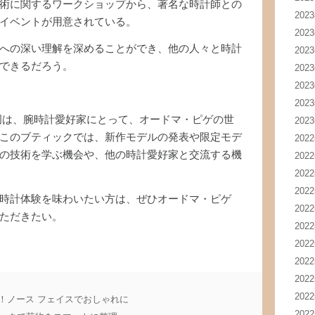
術に関するワークショップから、著名な時計師との
202
イベントが用意されている。
202
への深い理解を深めることができ、他の人々と時計
202
できるだろう。
202
202
202
岡は、腕時計愛好家にとって、オードマ・ピゲの世
202
このブティックでは、新作モデルの発表や限定モデ
202
の技術を学ぶ機会や、他の時計愛好家と交流する機
202
202
202
時計体験を味わいたい方は、ぜひオードマ・ピゲ
202
ただきたい。
202
202
202
202
202
！ノース フェイスでおしゃれに
202