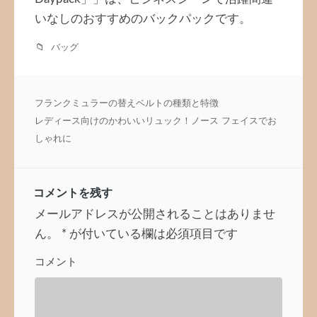
いなしのおすすめのバックパックです。
バッグ
投
フランクミュラーの替えベルトの種類と特徴
稿
レディース向けのかわいいリュック！ノース フェイスでお
ナ
しゃれに
ビ
ゲ
ー
コメントを残す
シ
ョ
メールアドレスが公開されることはありませ
ン
ん。
*
が付いている欄は必須項目です
コメント