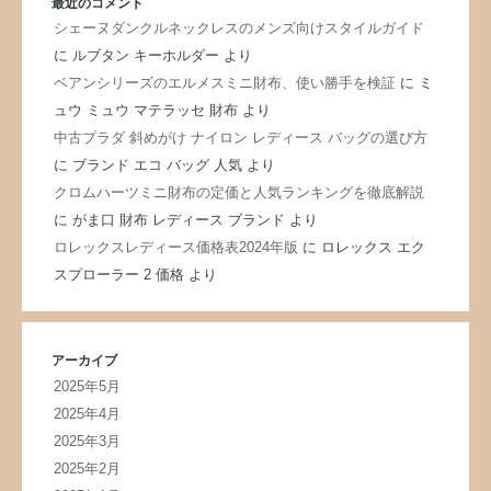
最近のコメント
シェーヌダンクルネックレスのメンズ向けスタイルガイド
に
ルブタン キーホルダー
より
ベアンシリーズのエルメスミニ財布、使い勝手を検証
に
ミ
ュウ ミュウ マテラッセ 財布
より
中古プラダ 斜めがけ ナイロン レディース バッグの選び方
に
ブランド エコ バッグ 人気
より
クロムハーツミニ財布の定価と人気ランキングを徹底解説
に
がま口 財布 レディース ブランド
より
ロレックスレディース価格表2024年版
に
ロレックス エク
スプローラー 2 価格
より
アーカイブ
2025年5月
2025年4月
2025年3月
2025年2月