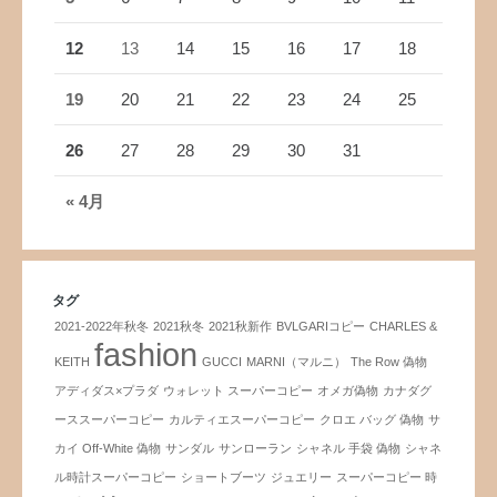
12
13
14
15
16
17
18
19
20
21
22
23
24
25
26
27
28
29
30
31
« 4月
タグ
2021-2022年秋冬
2021秋冬
2021秋新作
BVLGARIコピー
CHARLES &
fashion
KEITH
GUCCI
MARNI（マルニ）
The Row 偽物
アディダス×プラダ
ウォレット スーパーコピー
オメガ偽物
カナダグ
ーススーパーコピー
カルティエスーパーコピー
クロエ バッグ 偽物
サ
カイ Off-White 偽物
サンダル
サンローラン
シャネル 手袋 偽物
シャネ
ル時計スーパーコピー
ショートブーツ
ジュエリー
スーパーコピー 時