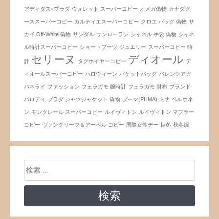
アディダス×プラダ
ウォレット スーパーコピー
オメガ偽物
カナダグ
ーススーパーコピー
カルティエスーパーコピー
クロエ バッグ 偽物
サ
カイ Off-White 偽物
サンダル
サンローラン
シャネル 手袋 偽物
シャネ
ル時計スーパーコピー
ショートブーツ
ジュエリー
スーパーコピー 時
セリーヌ
ディオール
計
タグホイヤーコピー
デ
ィオールスーパーコピー
ハロウィーン
バケットバッグ
バレンシアガ
パネライ
ファッション
フェラガモ 腕時計
フェラガモ 財布
ブランド
パロディ
プラダ シャツジャケット 偽物
プーマ(PUMA)
ミナ ペルホネ
ン
モンクレール スーパーコピー
ルイヴィトン
ルイヴィトン マフラー
コピー
ヴァンクリーフ＆アーペル コピー
国際女性デー
秋冬
秋冬服