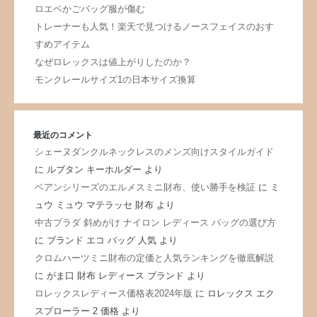
ロエベかごバッグ服が傷む
トレーナーも人気！楽天で見つけるノースフェイスのおす
すめアイテム
なぜロレックスは値上がりしたのか？
モンクレールサイズ1の日本サイズ換算
最近のコメント
シェーヌダンクルネックレスのメンズ向けスタイルガイド
に
ルブタン キーホルダー
より
ベアンシリーズのエルメスミニ財布、使い勝手を検証
に
ミ
ュウ ミュウ マテラッセ 財布
より
中古プラダ 斜めがけ ナイロン レディース バッグの選び方
に
ブランド エコ バッグ 人気
より
クロムハーツミニ財布の定価と人気ランキングを徹底解説
に
がま口 財布 レディース ブランド
より
ロレックスレディース価格表2024年版
に
ロレックス エク
スプローラー 2 価格
より