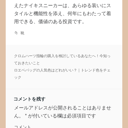
えたナイキスニーカーは、あらゆる装いにス
タイルと機能性を添え、何年にもわたって着
用できる、価値のある投資です。
靴
投
クロムハーツ指輪の購入を検討しているあなたへ！今知っ
稿
ておきたいこと
ナ
ロエベバッグの人気色はどれがいい？｜トレンド色をチェ
ビ
ック
ゲ
ー
シ
ョ
コメントを残す
ン
メールアドレスが公開されることはありませ
ん。
*
が付いている欄は必須項目です
コメント