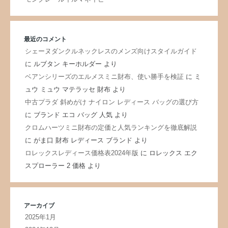
最近のコメント
シェーヌダンクルネックレスのメンズ向けスタイルガイド
に
ルブタン キーホルダー
より
ベアンシリーズのエルメスミニ財布、使い勝手を検証
に
ミ
ュウ ミュウ マテラッセ 財布
より
中古プラダ 斜めがけ ナイロン レディース バッグの選び方
に
ブランド エコ バッグ 人気
より
クロムハーツミニ財布の定価と人気ランキングを徹底解説
に
がま口 財布 レディース ブランド
より
ロレックスレディース価格表2024年版
に
ロレックス エク
スプローラー 2 価格
より
アーカイブ
2025年1月