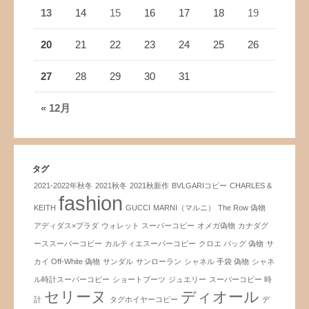
13
14
15
16
17
18
19
20
21
22
23
24
25
26
27
28
29
30
31
« 12月
タグ
2021-2022年秋冬
2021秋冬
2021秋新作
BVLGARIコピー
CHARLES &
fashion
KEITH
GUCCI
MARNI（マルニ）
The Row 偽物
アディダス×プラダ
ウォレット スーパーコピー
オメガ偽物
カナダグ
ーススーパーコピー
カルティエスーパーコピー
クロエ バッグ 偽物
サ
カイ Off-White 偽物
サンダル
サンローラン
シャネル 手袋 偽物
シャネ
ル時計スーパーコピー
ショートブーツ
ジュエリー
スーパーコピー 時
セリーヌ
ディオール
計
タグホイヤーコピー
デ