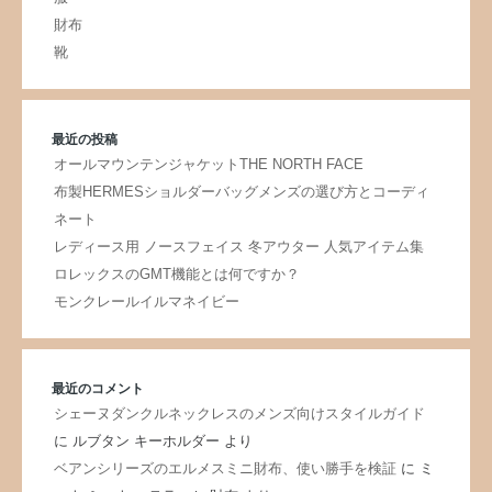
財布
靴
最近の投稿
オールマウンテンジャケットTHE NORTH FACE
布製HERMESショルダーバッグメンズの選び方とコーディ
ネート
レディース用 ノースフェイス 冬アウター 人気アイテム集
ロレックスのGMT機能とは何ですか？
モンクレールイルマネイビー
最近のコメント
シェーヌダンクルネックレスのメンズ向けスタイルガイド
に
ルブタン キーホルダー
より
ベアンシリーズのエルメスミニ財布、使い勝手を検証
に
ミ