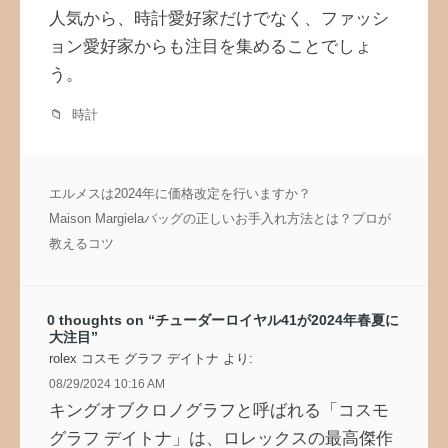
人気から、時計愛好家だけでなく、ファッシ
ョン愛好家からも注目を集めることでしょ
う。
時計
投
エルメスは2024年に価格改定を行いますか？
稿
Maison Margielaバッグの正しいお手入れ方法とは？プロが
ナ
教えるコツ
ビ
ゲ
ー
0 thoughts on “
チューダーロイヤル41が2024年春夏に
シ
大注目
”
ョ
rolex コスモ グラフ デイトナ
より:
ン
08/29/2024 10:16 AM
キングオブクロノグラフと呼ばれる「コスモ
グラフ デイトナ」は、ロレックスの最高傑作