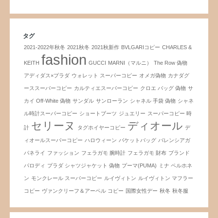
タグ
2021-2022年秋冬
2021秋冬
2021秋新作
BVLGARIコピー
CHARLES &
fashion
KEITH
GUCCI
MARNI（マルニ）
The Row 偽物
アディダス×プラダ
ウォレット スーパーコピー
オメガ偽物
カナダグ
ーススーパーコピー
カルティエスーパーコピー
クロエ バッグ 偽物
サ
カイ Off-White 偽物
サンダル
サンローラン
シャネル 手袋 偽物
シャネ
ル時計スーパーコピー
ショートブーツ
ジュエリー
スーパーコピー 時
セリーヌ
ディオール
計
タグホイヤーコピー
デ
ィオールスーパーコピー
ハロウィーン
バケットバッグ
バレンシアガ
パネライ
ファッション
フェラガモ 腕時計
フェラガモ 財布
ブランド
パロディ
プラダ シャツジャケット 偽物
プーマ(PUMA)
ミナ ペルホネ
ン
モンクレール スーパーコピー
ルイヴィトン
ルイヴィトン マフラー
コピー
ヴァンクリーフ＆アーペル コピー
国際女性デー
秋冬
秋冬服