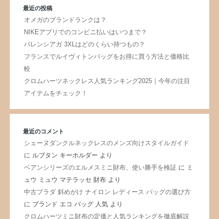
最近の投稿
オメガのブランドランクは？
NIKEアプリでのコンビニ払いはいつまで？
バレンシアガ 3XLはどのくらい持つもの？
フランスでルイヴィトンバッグをお得に買う方法と価格比
較
クロムハーツネックレス人気ランキング2025｜今年の注目
アイテムをチェック！
最近のコメント
シェーヌダンクルネックレスのメンズ向けスタイルガイド
に
ルブタン キーホルダー
より
ベアンシリーズのエルメスミニ財布、使い勝手を検証
に
ミ
ュウ ミュウ マテラッセ 財布
より
中古プラダ 斜めがけ ナイロン レディース バッグの選び方
に
ブランド エコ バッグ 人気
より
クロムハーツミニ財布の定価と人気ランキングを徹底解説