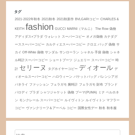
タグ
2021-2022年秋冬
2021秋冬
2021秋新作
BVLGARIコピー
CHARLES &
fashion
KEITH
GUCCI
MARNI（マルニ）
The Row 偽物
アディダス×プラダ
ウォレット スーパーコピー
オメガ偽物
カナダグ
ーススーパーコピー
カルティエスーパーコピー
クロエ バッグ 偽物
サ
カイ Off-White 偽物
サンダル
サンローラン
シャネル 手袋 偽物
シャネ
ル時計スーパーコピー
ショートブーツ
ジュエリー
スーパーコピー 時
セリーヌ
ディオール
計
タグホイヤーコピー
デ
ィオールスーパーコピー
ハロウィーン
バケットバッグ
バレンシアガ
パネライ
ファッション
フェラガモ 腕時計
フェラガモ 財布
ブランド
パロディ
プラダ シャツジャケット 偽物
プーマ(PUMA)
ミナ ペルホネ
ン
モンクレール スーパーコピー
ルイヴィトン
ルイヴィトン マフラー
コピー
ヴァンクリーフ＆アーペル コピー
国際女性デー
秋冬
秋冬服