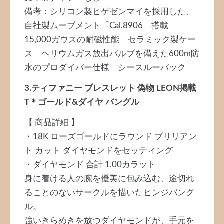
備考：シリコン製ヒゲゼンマイを採用した、
自社製ムーブメント「Cal.8906」搭載
15,000ガウスの耐磁性能 セラミック製ケー
ス ヘリウムガス放出バルブを備えた600m防
水のプロダイバー仕様 シースルーバック
3.ティファニー ブレスレット 偽物 LEON掲載
T＊ゴールド&ダイヤ バングル
【 商品詳細 】
・18K ローズゴールドにラウンド ブリリアン
ト カット ダイヤモンドをセッティング
・ダイヤモンド 合計 1.00カラット
身に着ける人の腕を優美に包み込む、途切れ
ることのないサークルを描いたヒンジバング
ル。
強いきらめきを放つダイヤモンドが、手元を