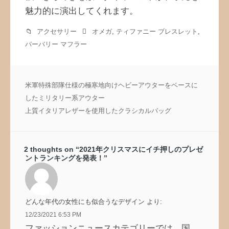
魅力的に演出してくれます。
アクセサリー
オメガ
,
ティファニー ブレスレット
,
バーバリー マフラー
投
米軍特殊部隊仕様の極寒地向けヘビーアウターをベースに
稿
したミリタリー系アウター
ナ
上質イタリアレザーを使用したクラシカルバッグ
ビ
ゲ
ー
2 thoughts on “
2021年クリスマスにイチ押しのプレゼ
シ
ントランキングを発表！
”
ョ
ン
どんな年代の女性にも似合うなデザイン
より:
12/23/2021 6:53 PM
ファッションニュースカテゴリーでは、国