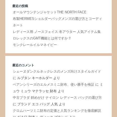
最近の投稿
オールマウンテンジャケットTHE NORTH FACE
布製HERMESショルダーバッグメンズの選び方とコーディ
ネート
レディース用 ノースフェイス 冬アウター 人気アイテム集
ロレックスのGMT機能とは何ですか？
モンクレールイルマネイビー
最近のコメント
シェーヌダンクルネックレスのメンズ向けスタイルガイド
に
ルブタン キーホルダー
より
ベアンシリーズのエルメスミニ財布、使い勝手を検証
に
ミ
ュウ ミュウ マテラッセ 財布
より
中古プラダ 斜めがけ ナイロン レディース バッグの選び方
に
ブランド エコ バッグ 人気
より
クロムハーツミニ財布の定価と人気ランキングを徹底解説