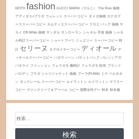
fashion
KEITH
GUCCI
MARNI（マルニ）
The Row 偽物
アディダス×プラダ
ウォレット スーパーコピー
オメガ偽物
カナダグ
ーススーパーコピー
カルティエスーパーコピー
クロエ バッグ 偽物
サ
カイ Off-White 偽物
サンダル
サンローラン
シャネル 手袋 偽物
シャネ
ル時計スーパーコピー
ショートブーツ
ジュエリー
スーパーコピー 時
セリーヌ
ディオール
計
タグホイヤーコピー
デ
ィオールスーパーコピー
ハロウィーン
バケットバッグ
バレンシアガ
パネライ
ファッション
フェラガモ 腕時計
フェラガモ 財布
ブランド
パロディ
プラダ シャツジャケット 偽物
プーマ(PUMA)
ミナ ペルホネ
ン
モンクレール スーパーコピー
ルイヴィトン
ルイヴィトン マフラー
コピー
ヴァンクリーフ＆アーペル コピー
国際女性デー
秋冬
秋冬服