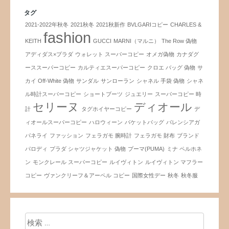
タグ
2021-2022年秋冬
2021秋冬
2021秋新作
BVLGARIコピー
CHARLES &
fashion
KEITH
GUCCI
MARNI（マルニ）
The Row 偽物
アディダス×プラダ
ウォレット スーパーコピー
オメガ偽物
カナダグ
ーススーパーコピー
カルティエスーパーコピー
クロエ バッグ 偽物
サ
カイ Off-White 偽物
サンダル
サンローラン
シャネル 手袋 偽物
シャネ
ル時計スーパーコピー
ショートブーツ
ジュエリー
スーパーコピー 時
セリーヌ
ディオール
計
タグホイヤーコピー
デ
ィオールスーパーコピー
ハロウィーン
バケットバッグ
バレンシアガ
パネライ
ファッション
フェラガモ 腕時計
フェラガモ 財布
ブランド
パロディ
プラダ シャツジャケット 偽物
プーマ(PUMA)
ミナ ペルホネ
ン
モンクレール スーパーコピー
ルイヴィトン
ルイヴィトン マフラー
コピー
ヴァンクリーフ＆アーペル コピー
国際女性デー
秋冬
秋冬服