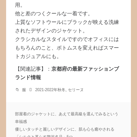
用。
他と差のつくクールな一着です。
上質なソフトウールにブラックが映える洗練
されたデザインのジャケット。
クラシカルなスタイルですのでオフィスには
もちろんのこと、ボトムスを変えればスマー
トカジュアルにも。
【関連記事】：
京都府の最新ファッションブ
ランド情報
服
2021-2022年秋冬
,
セリーヌ
投
部屋着のジャケットに、あえて最高級を選んでみるという
稿
幸福感
ナ
優しいタッチと麗しいデザインに、肌も心も癒やされる
ビ
「シルクと暮らす贅沢名品」5つ