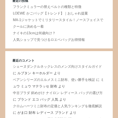
最近の投稿
フランクミュラーの替えベルトの種類と特徴
LOEWE かごバッグ【トレンド】｜おしゃれ提案
MA-1ジャケットでミリタリースタイル！ノースフェイスで
クールに決める一着
ナイキの13cmは何歳向け？
人気ショップで見つけるロエベバッグお得情報
最近のコメント
シェーヌダンクルネックレスのメンズ向けスタイルガイド
に
ルブタン キーホルダー
より
ベアンシリーズのエルメスミニ財布、使い勝手を検証
に
ミ
ュウ ミュウ マテラッセ 財布
より
中古プラダ 斜めがけ ナイロン レディース バッグの選び方
に
ブランド エコ バッグ 人気
より
クロムハーツミニ財布の定価と人気ランキングを徹底解説
に
がま口 財布 レディース ブランド
より