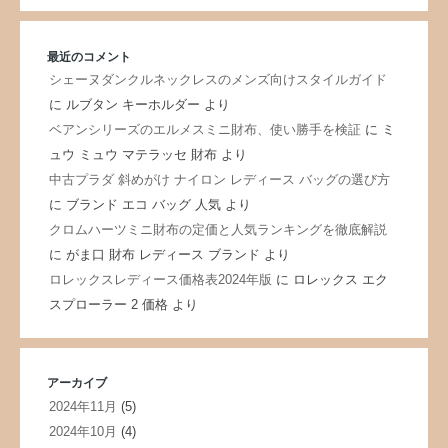
最近のコメント
シェーヌダンクルネックレスのメンズ向けスタイルガイド
に
ルブタン キーホルダー
より
ベアンシリーズのエルメスミニ財布、使い勝手を検証
に
ミ
ュウ ミュウ マテラッセ 財布
より
中古プラダ 斜めがけ ナイロン レディース バッグの選び方
に
ブランド エコ バッグ 人気
より
クロムハーツミニ財布の定価と人気ランキングを徹底解説
に
がま口 財布 レディース ブランド
より
ロレックスレディース価格表2024年版
に
ロレックス エク
スプローラー 2 価格
より
アーカイブ
2024年11月
(5)
2024年10月
(4)