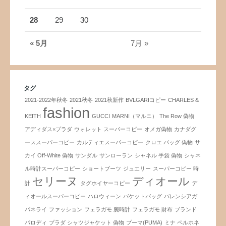
28
29
30
« 5月
7月 »
タグ
2021-2022年秋冬
2021秋冬
2021秋新作
BVLGARIコピー
CHARLES &
fashion
KEITH
GUCCI
MARNI（マルニ）
The Row 偽物
アディダス×プラダ
ウォレット スーパーコピー
オメガ偽物
カナダグ
ーススーパーコピー
カルティエスーパーコピー
クロエ バッグ 偽物
サ
カイ Off-White 偽物
サンダル
サンローラン
シャネル 手袋 偽物
シャネ
ル時計スーパーコピー
ショートブーツ
ジュエリー
スーパーコピー 時
セリーヌ
ディオール
計
タグホイヤーコピー
デ
ィオールスーパーコピー
ハロウィーン
バケットバッグ
バレンシアガ
パネライ
ファッション
フェラガモ 腕時計
フェラガモ 財布
ブランド
パロディ
プラダ シャツジャケット 偽物
プーマ(PUMA)
ミナ ペルホネ