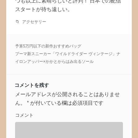
つも以上に素晴らしいと評判！ 日本での配信
スタートが待ち遠しい。
アクセサリー
投
予算5万円以下の新作おすすめバッグ
稿
プーマ新スニーカー「ワイルドライダー ヴィンテージ」ナ
ナ
イロンアッパー×かかとからはみ出るソール
ビ
ゲ
ー
コメントを残す
シ
ョ
メールアドレスが公開されることはありませ
ン
ん。
*
が付いている欄は必須項目です
コメント