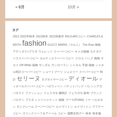
« 8月
10月 »
タグ
2021-2022年秋冬
2021秋冬
2021秋新作
BVLGARIコピー
CHARLES &
fashion
KEITH
GUCCI
MARNI（マルニ）
The Row 偽物
アディダス×プラダ
ウォレット スーパーコピー
オメガ偽物
カナダグ
ーススーパーコピー
カルティエスーパーコピー
クロエ バッグ 偽物
サ
カイ Off-White 偽物
サンダル
サンローラン
シャネル 手袋 偽物
シャネ
ル時計スーパーコピー
ショートブーツ
ジュエリー
スーパーコピー 時
セリーヌ
ディオール
計
タグホイヤーコピー
デ
ィオールスーパーコピー
ハロウィーン
バケットバッグ
バレンシアガ
パネライ
ファッション
フェラガモ 腕時計
フェラガモ 財布
ブランド
パロディ
プラダ シャツジャケット 偽物
プーマ(PUMA)
ミナ ペルホネ
ン
モンクレール スーパーコピー
ルイヴィトン
ルイヴィトン マフラー
コピー
ヴァンクリーフ＆アーペル コピー
国際女性デー
秋冬
秋冬服