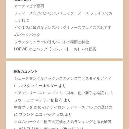
オーデマピゲ福岡
レディース向けのかわいいリュック！ノース フェイスでお
しゃれに
ビジネスに最適なメンズバッグ！ノースフェイスのおすす
めバックパック
フランクミュラーの替えベルトの種類と特徴
LOEWE かごバッグ【トレンド】｜おしゃれ提案
最近のコメント
シェーヌダンクルネックレスのメンズ向けスタイルガイド
に
ルブタン キーホルダー
より
ベアンシリーズのエルメスミニ財布、使い勝手を検証
に
ミ
ュウ ミュウ マテラッセ 財布
より
中古プラダ 斜めがけ ナイロン レディース バッグの選び方
に
ブランド エコ バッグ 人気
より
クロムハーツミニ財布の定価と人気ランキングを徹底解説
に
がま口 財布 レディース ブランド
より